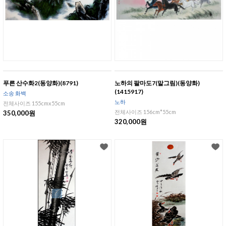
푸른 산수화2(동양화)(8791)
노하의 팔마도7(말그림)(동양화)
(1415917)
소송 화백
노하
전체사이즈 155cmx55cm
전체사이즈 156cm*55cm
350,000원
320,000원