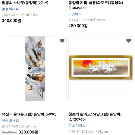
임봉의 소나무(동양화)(2719)
동양화 기획-석류(화조도) (동양화)
(1383983)
임봉 박대석
이안아트
전체사이즈 155cm*55cm
전체사이즈 55cm*155cm
340,000원
280,000원
덕산의 용1(용그림)(동양화)(6930)
청초의 팔마도15(말그림)(동양화)
(1420960)
덕산 표중만
청초 이광섭
전체사이즈 155cm*55cm
전체사이즈 155cmx54.5cm
320,000원
350,000원