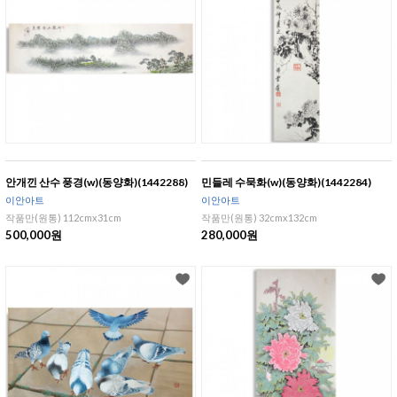
안개낀 산수 풍경(w)(동양화)(1442288)
민들레 수묵화(w)(동양화)(1442284)
이안아트
이안아트
작품만(원통) 112cmx31cm
작품만(원통) 32cmx132cm
500,000원
280,000원