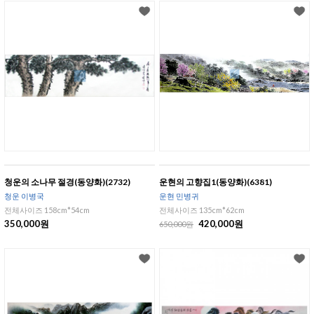
청운의 소나무 절경(동양화)(2732)
운현의 고향집1(동양화)(6381)
청운 이병국
운현 민병귀
전체사이즈 158cm*54cm
전체사이즈 135cm*62cm
350,000원
420,000원
650,000원