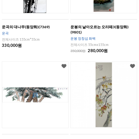
운곡의 대나무(동양화)(7369)
운봉의 날아오르는 오리떼3(동양화)
(9801)
운곡
운봉 정창섭 화백
전체사이즈 155cm*55cm
전체사이즈 55cmx155cm
330,000원
280,000원
350,000원