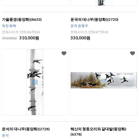
가을풍경(동양화)(8633)
운곡의 대나무(동양화)(2720)
옥천 화백
운곡 윤종우
전체사이즈 155cmx55cm
전체사이즈 155cm*55cm
310,000원
330,000원
350,000원
운석의 대나무(동양화)(2728)
해산의 청둥오리와 갈대밭(동양화)
(6378)
운석