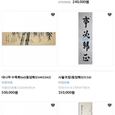
240,000원
370,000원
대나무 수묵화(w)(동양화)(1442262)
사필귀정(동양화)(3116)
이안아트
이안아트
작품만(원통) 122cmx31cm
전체사이즈 153cm*53cm
500,000원
150,000원