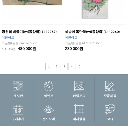
공원의 비둘기(w)(동양화)(1442287)
세송이 목단화(w)(동양화)(1442260)
이안아트
이안아트
작품만(원통) 94cmx53cm
작품만(원통) 47cmx107cm
480,000원
280,000원
500,000원
1
2
3
4
5
게시판
이벤트
카달로그
주문제작
구매후기
전시사례
액자종류
FAQ