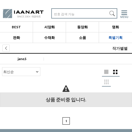
번호 검색 가능
BEST
서양화
동양화
명화
판화
수채화
소품
특별기획
작가별별
jane.S
|
상품 준비중 입니다.
1