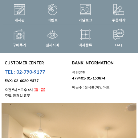
게시판
이벤트
카달로그
주문제작
구매후기
전시사례
액자종류
FAQ
CUSTOMER CENTER
BANK INFORMATION
TEL : 02-790-9177
국민은행
477401-01-153874
FAX : 02-6020-9577
예금주 : 진석훈(이안아트)
오전 9시 ~ 오후 6시
(월 - 금)
주말, 공휴일 휴무