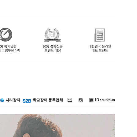
ID : surkhun
나라장터
학교장터 등록업체