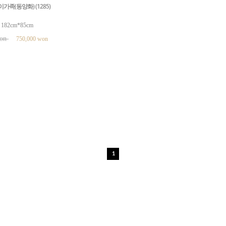
가족(동양화) (1285)
82cm*85cm
won
750,000 won
1