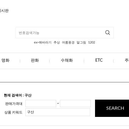
게시판
ex>해바라기
추상
여름풍경
말그림
1202
명화
판화
수채화
ETC
주
현재 검색어 : 구산
~
판매가격대
SEARCH
상품 키워드