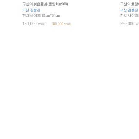
구산의 붉은들녘 (동양화) (968)
구산의 호랑이
구산 김종진
구산 김종진
전체사이즈 81cm*64cm
전체사이즈 1
180,000 won
750,000 
180,000 won