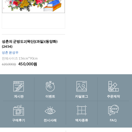
성촌의 군방도2[목단](과일)(동양화)
(2454)
성촌 윤성우
전체사이즈 156cm*90cm
450,000원
620,000원
게시판
이벤트
카달로그
주문제작
구매후기
전시사례
액자종류
FAQ