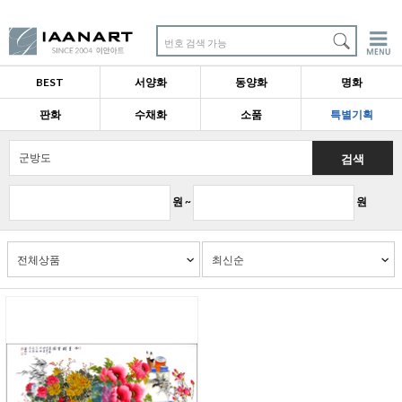
번호 검색 가능
BEST
서양화
동양화
명화
판화
수채화
소품
특별기획
검색
원 ~
원