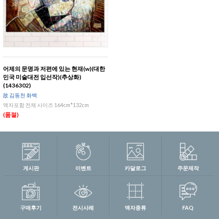
어제의 문명과 저편에 있는 현재(w)(대한
민국 미술대전 입선작)(추상화)
(1436302)
故 김동천 화백
액자포함 전체 사이즈 164cm*132cm
(품절)
게시판
이벤트
카달로그
주문제작
구매후기
전시사례
액자종류
FAQ