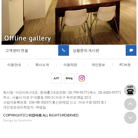
고객센터 연결
상품문의 게시판
이용안내
|
회사소개
|
이용약관
|
개인정보
|
PC버젼
취급방침
회사명 : 이안아트
|
대표 :
진석훈
|
대표전화 : 02-790-9177
|
팩스 : 02-6020-9577
|
주소 : 서울시 마포구 대흥동 330-2 ( 마포구 독막로38길 22 )
|
사업자등록번호 : 106-08-20237
|
통신판매업 신고 : 마포구청 0231 호
|
개인정보관리책임자 : 박범일
COPYRIGHT(C)
이안아트
ALL RIGHTS RESERVED.