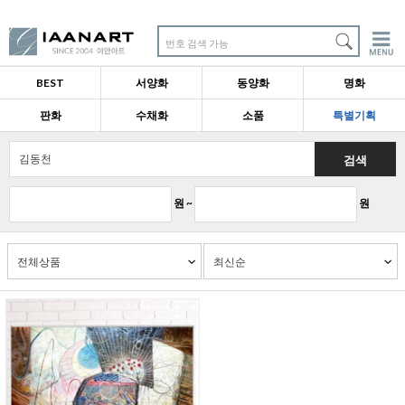
번호 검색 가능
BEST
서양화
동양화
명화
판화
수채화
소품
특별기획
검색
원 ~
원