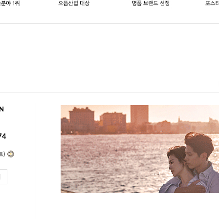
N
74
트)
인