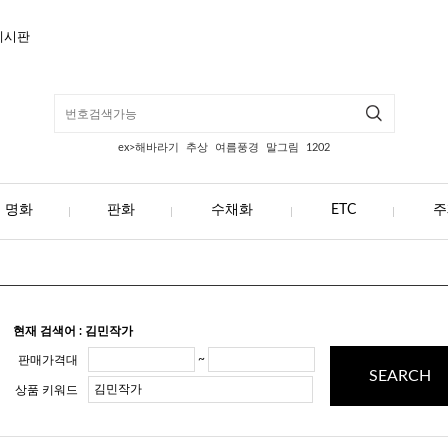
게시판
ex>해바라기
추상
여름풍경
말그림
1202
명화
판화
수채화
ETC
주
현재 검색어 : 김민작가
~
판매가격대
SEARCH
상품 키워드