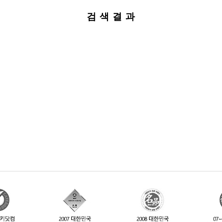
검 색 결 과