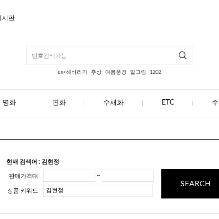
게시판
ex>해바라기
추상
여름풍경
말그림
1202
명화
판화
수채화
ETC
주
현재 검색어 : 김현정
~
판매가격대
SEARCH
상품 키워드