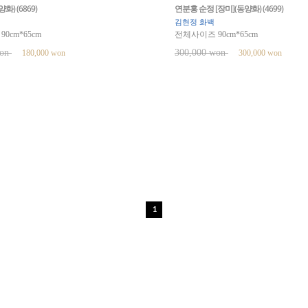
) (6869)
연분홍 순정 [장미](동양화) (4699)
김현정 화백
0cm*65cm
전체사이즈 90cm*65cm
won
300,000 won
180,000 won
300,000 won
1