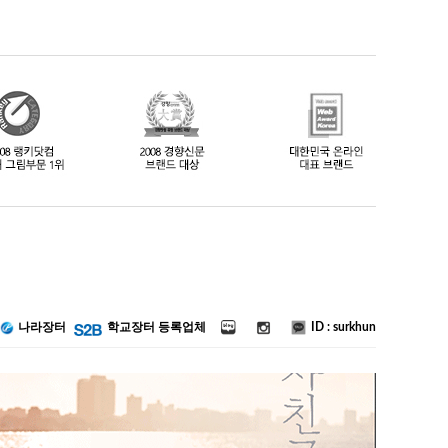
ID : surkhun
나라장터
학교장터 등록업체