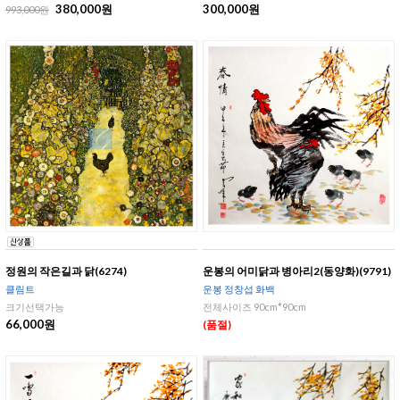
380,000원
300,000원
993,000원
정원의 작은길과 닭(6274)
운봉의 어미닭과 병아리2(동양화)(9791)
클림트
운봉 정창섭 화백
크기선택가능
전체사이즈 90cm*90cm
66,000원
(품절)