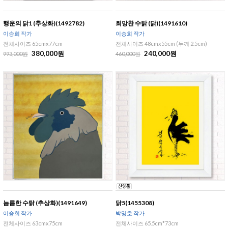
행운의 닭1 (추상화)(1492782)
희망찬 수탉 (닭)(1491610)
이승희 작가
이승희 작가
전체사이즈 65cmx77cm
전체사이즈 48cmx55cm (두께 2.5cm)
380,000원
240,000원
993,000원
460,000원
늠름한 수탉 (추상화)(1491649)
닭5(1455308)
이승희 작가
박명호 작가
전체사이즈 63cmx75cm
전체사이즈 65.5cm*73cm