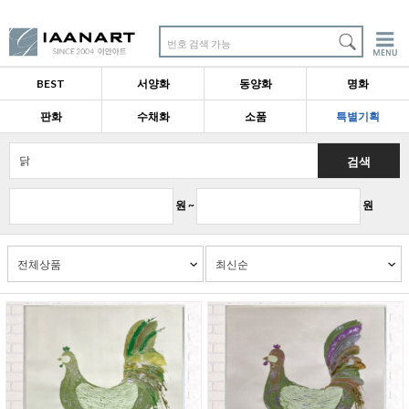
번호 검색 가능
BEST
서양화
동양화
명화
판화
수채화
소품
특별기획
검색
원 ~
원