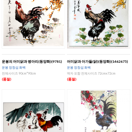
운봉의 어미닭과 병아리(동양화)(9781)
어미닭과 아가들(닭)(동양화)(1462675)
운봉 정창섭 화백
운봉 정창섭 화백
전체사이즈 90cm*90cm
액자 포함 전체사이즈 72cmx72cm
(품절)
(품절)