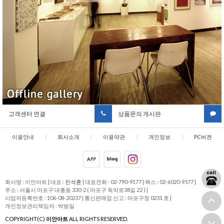
고객센터 연결
상품문의 게시판
이용안내
|
회사소개
|
이용약관
|
개인정보
|
PC버젼
취급방침
회사명 : 이안아트
|
대표 :
진석훈
|
대표전화 : 02-790-9177
|
팩스 : 02-6020-9577
|
주소 : 서울시 마포구 대흥동 330-2 ( 마포구 독막로38길 22 )
|
사업자등록번호 : 106-08-20237
|
통신판매업 신고 : 마포구청 0231 호
|
개인정보관리책임자 : 박범일
COPYRIGHT(C)
이안아트
ALL RIGHTS RESERVED.