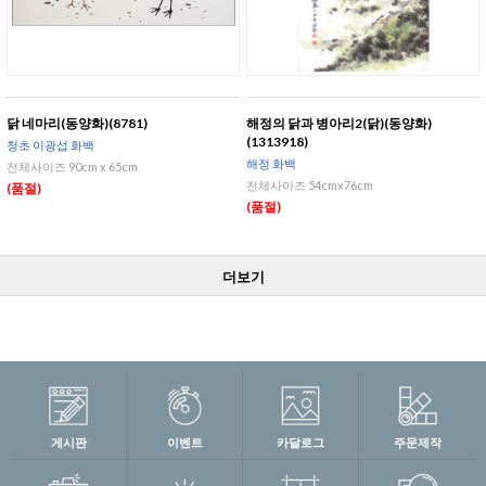
닭 네마리(동양화)(8781)
해정의 닭과 병아리2(닭)(동양화)
(1313918)
청초 이광섭 화백
해정 화백
전체사이즈 90cm x 65cm
전체사이즈 54cmx76cm
(품절)
(품절)
더보기
게시판
이벤트
카달로그
주문제작