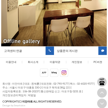
고객센터 연결
상품문의 게시판
이용안내
|
회사소개
|
이용약관
|
개인정보
|
PC버젼
취급방침
회사명 : 이안아트
|
대표 :
진석훈
|
대표전화 : 02-790-9177
|
팩스 : 02-6020-9577
|
주소 : 서울시 마포구 대흥동 330-2 ( 마포구 독막로38길 22 )
|
사업자등록번호 : 106-08-20237
|
통신판매업 신고 : 마포구청 0231 호
|
개인정보관리책임자 : 박범일
COPYRIGHT(C)
이안아트
ALL RIGHTS RESERVED.