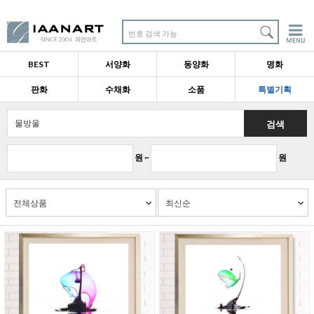
번호 검색 가능
BEST
서양화
동양화
명화
판화
수채화
소품
특별기획
검색
원 ~
원