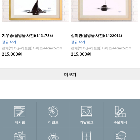
갸우뚱(물방울 사진)(1431786)
심미안(물방울 사진)(1422011)
정규 작가
정규 작가
전체(액자,유리포함)사이즈 44cmx52cm
전체(액자,유리포함)사이즈 44cmx52cm
215,000원
215,000원
더보기
게시판
이벤트
카달로그
주문제작