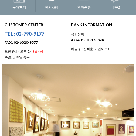
구매후기
전시사례
액자종류
FAQ
CUSTOMER CENTER
BANK INFORMATION
TEL : 02-790-9177
국민은행
477401-01-153874
FAX : 02-6020-9577
예금주 : 진석훈(이안아트)
오전 9시 ~ 오후 6시
(월 - 금)
주말, 공휴일 휴무