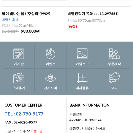
별이 빛나는 밤6(추상화)(9909)
박명진작가 유화 set 1(1297661)
박명진 화백
사이즈 80*70cm, 80*70cm
전체사이즈 55cm*48cm
(품절)
980,000원
3,140,000원
게시판
이벤트
카달로그
주문제작
구매후기
전시사례
액자종류
FAQ
CUSTOMER CENTER
BANK INFORMATION
TEL : 02-790-9177
국민은행
477401-01-153874
FAX : 02-6020-9577
예금주 : 진석훈(이안아트)
오전 9시 ~ 오후 6시
(월 - 금)