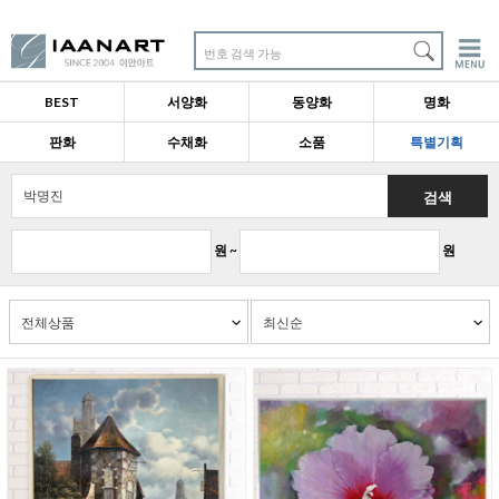
번호 검색 가능
BEST
서양화
동양화
명화
판화
수채화
소품
특별기획
검색
원 ~
원