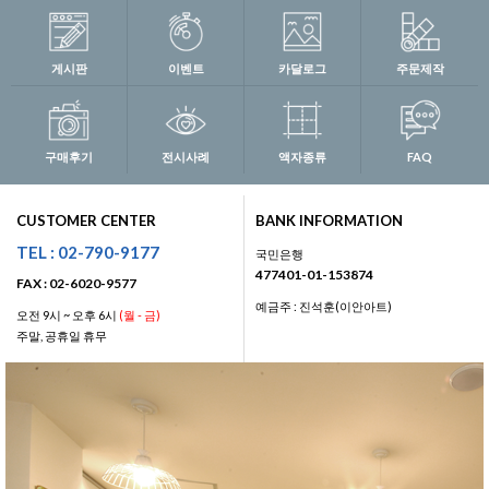
게시판
이벤트
카달로그
주문제작
구매후기
전시사례
액자종류
FAQ
CUSTOMER CENTER
BANK INFORMATION
TEL : 02-790-9177
국민은행
477401-01-153874
FAX : 02-6020-9577
예금주 : 진석훈(이안아트)
오전 9시 ~ 오후 6시
(월 - 금)
주말, 공휴일 휴무