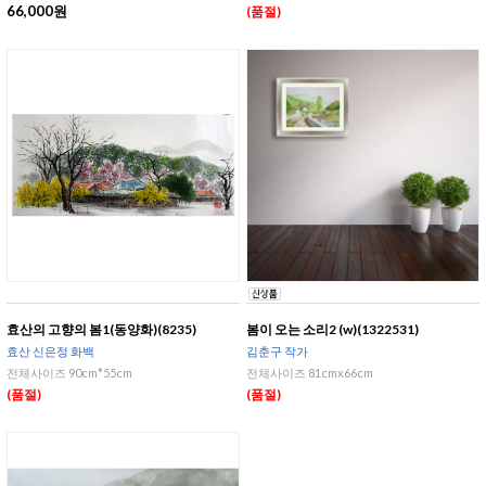
66,000원
(품절)
효산의 고향의 봄1(동양화)(8235)
봄이 오는 소리2 (w)(1322531)
효산 신은정 화백
김춘구 작가
전체사이즈 90cm*55cm
전체사이즈 81cmx66cm
(품절)
(품절)