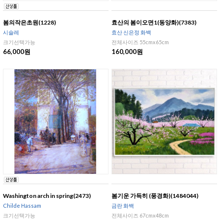
봄의작은초원(1228)
효산의 봄이오면1(동양화)(7383)
시슬레
효산 신은정 화백
크기선택가능
전체사이즈 55cmx65cm
66,000원
160,000원
Washington arch in spring(2473)
봄기운 가득히 (풍경화)(1484044)
Childe Hassam
금란 화백
크기선택가능
전체사이즈 67cmx48cm