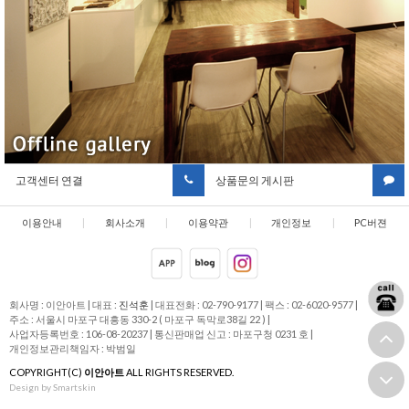
고객센터 연결
상품문의 게시판
이용안내
|
회사소개
|
이용약관
|
개인정보
|
PC버젼
취급방침
회사명 : 이안아트
|
대표 :
진석훈
|
대표전화 : 02-790-9177
|
팩스 : 02-6020-9577
|
주소 : 서울시 마포구 대흥동 330-2 ( 마포구 독막로38길 22 )
|
사업자등록번호 : 106-08-20237
|
통신판매업 신고 : 마포구청 0231 호
|
개인정보관리책임자 : 박범일
COPYRIGHT(C)
이안아트
ALL RIGHTS RESERVED.