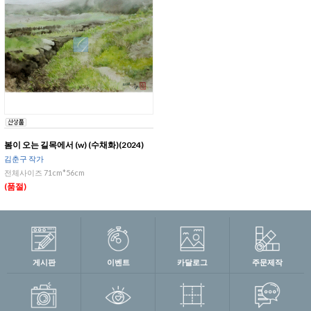
봄이 오는 길목에서 (w) (수채화)(2024)
김춘구 작가
전체사이즈 71cm*56cm
(품절)
게시판
이벤트
카달로그
주문제작