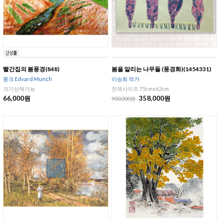
빨간집의 봄풍경(848)
봄을 알리는 나무들 (풍경화)(1454331)
뭉크 Edvard Munch
이승희 작가
크기선택가능
전체사이즈 75cmx62cm
66,000원
358,000원
900,000원