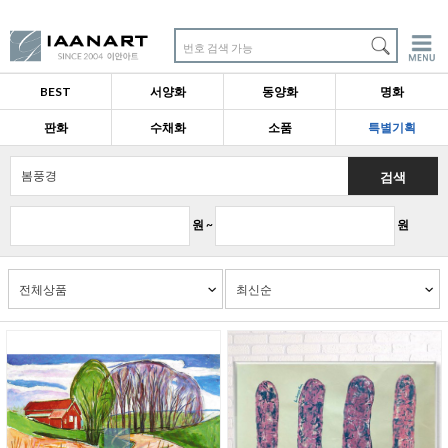
번호 검색 가능
BEST
서양화
동양화
명화
판화
수채화
소품
특별기획
검색
원 ~
원