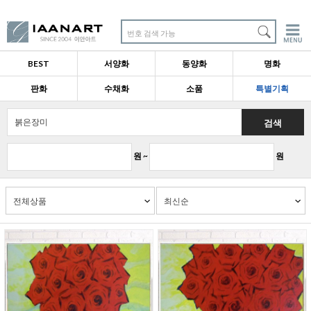
번호 검색 가능
BEST
서양화
동양화
명화
판화
수채화
소품
특별기획
검색
원 ~
원