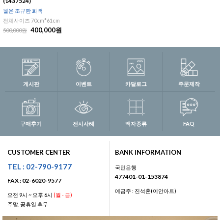
(1437524)
월운 조규한 화백
전체사이즈 70cm*61cm
400,000원
500,000원
게시판
이벤트
카달로그
주문제작
구매후기
전시사례
액자종류
FAQ
CUSTOMER CENTER
BANK INFORMATION
TEL : 02-790-9177
국민은행
477401-01-153874
FAX : 02-6020-9577
예금주 : 진석훈(이안아트)
오전 9시 ~ 오후 6시
(월 - 금)
주말, 공휴일 휴무