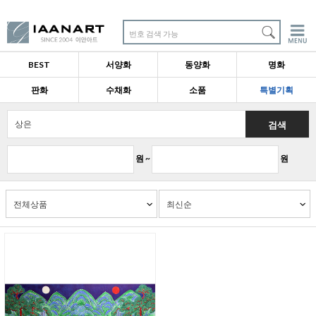
번호 검색 가능
BEST
서양화
동양화
명화
판화
수채화
소품
특별기획
검색
원 ~
원