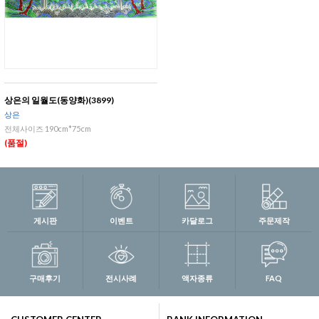
상은의 일월도(동양화)(3899)
상은
전체사이즈 190cm*75cm
(품절)
게시판
이벤트
카달로그
주문제작
구매후기
전시사례
액자종류
FAQ