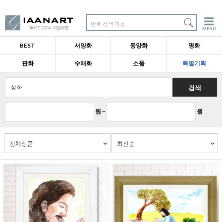
번호 검색 가능
BEST
서양화
동양화
명화
판화
수채화
소품
특별기획
검색
원 ~
원