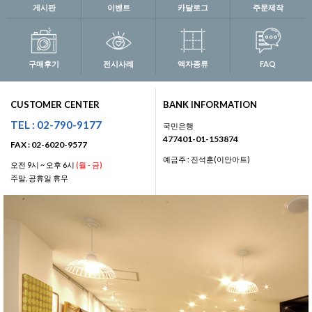
게시판
이벤트
카달로그
주문제작
구매후기
전시사례
액자종류
FAQ
CUSTOMER CENTER
BANK INFORMATION
TEL : 02-790-9177
국민은행
477401-01-153874
FAX : 02-6020-9577
예금주 : 진석훈(이안아트)
오전 9시 ~ 오후 6시
(월 - 금)
주말, 공휴일 휴무