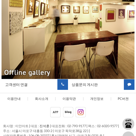
고객센터 연결
상품문의 게시판
이용안내
|
회사소개
|
이용약관
|
개인정보
|
PC버젼
취급방침
회사명 : 이안아트
|
대표 :
진석훈
|
대표전화 : 02-790-9177
|
팩스 : 02-6020-9577
|
주소 : 서울시 마포구 대흥동 330-2 ( 마포구 독막로38길 22 )
|
사업자등록번호 : 106-08-20237
|
통신판매업 신고 : 마포구청 0231 호
|