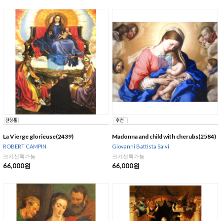
La Vierge glorieuse(2439)
Madonna and child with cherubs(2584)
ROBERT CAMPIN
Giovanni Battista Salvi
크기선택가능
크기선택가능
66,000원
66,000원