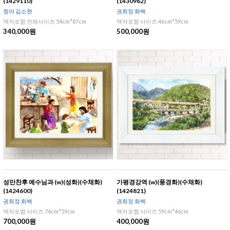
(1429110)
(1430962)
청야 김소현
권희정 화백
액자포함 전체사이즈 54cm*87cm
액자포함 사이즈 46cm*59cm
340,000원
500,000원
성만찬후 예수님과 (w)(성화)(수채화)
가평경강역 (w)(풍경화)(수채화)
(1424600)
(1424821)
권희정 화백
권희정 화백
액자포함 사이즈 74cm*59cm
액자포함 사이즈 59cm*46cm
700,000원
400,000원