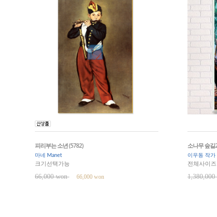
피리부는 소년 (5782)
소나무 숲길2(
마네 Manet
이우동 작가
크기선택가능
전체사이즈 7
66,000 won
1,380,00
66,000 won