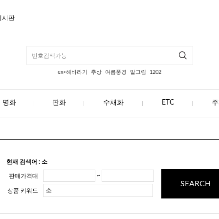
게시판
ex>해바라기
추상
여름풍경
말그림
1202
명화
판화
수채화
ETC
주
현재 검색어 : 소
~
판매가격대
SEARCH
상품 키워드