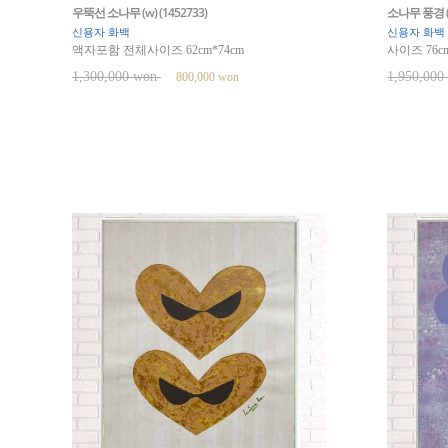
우뚝선 소나무 (w) (1452733)
소나무 풍경 (w
신용자 화백
신용자 화백
액자포함 전체사이즈 62cm*74cm
사이즈 76cm
1,300,000 won
1,950,00
800,000 won