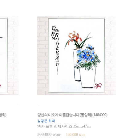
양화)
당신의 미소가 아름답습니다 (동양화) (1484099)
김경문 화백
액자 포함 전체사이즈 35cmx47cm
300,000 won
160,000 won