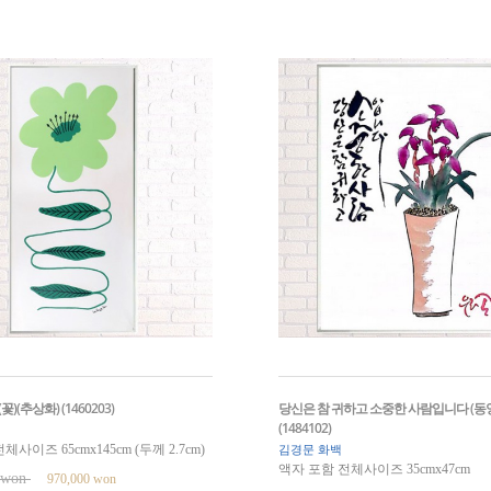
)(추상화) (1460203)
당신은 참 귀하고 소중한 사람입니다 (동
(1484102)
사이즈 65cmx145cm (두께 2.7cm)
김경문 화백
액자 포함 전체사이즈 35cmx47cm
0 won
970,000 won