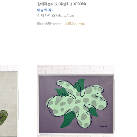
함께하는 미소 (추상화) (1492066)
이승희 작가
전체사이즈 64cmx77cm
993,000 won
380,000 won