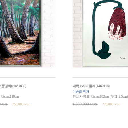
풍경화) (1451630)
내목소리가 들려 (1460116)
이승희 작가
5cmx119cm
전체사이즈 75cmx102cm (두께 2.5cm)
0 won
1,330,000 won
750,000 won
770,000 won