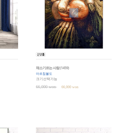
채소기르는 사람 (1459)
아르침볼도
크기선택가능
66,000 won
66,000 won