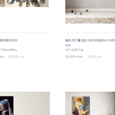
양화) (9238)
붉은 조끼 를 입은 소년 프레임리스 (14838
세잔
55cmx90cm
크기선택가능
won
33,000 won
630,000 won
33,000 won