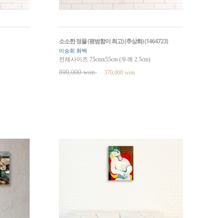
소소한 정물 (평범함이 최고) (추상화) (1464723)
이승희 화백
전체사이즈 75cmx55cm (두께 2.5cm)
890,000 won
370,000 won