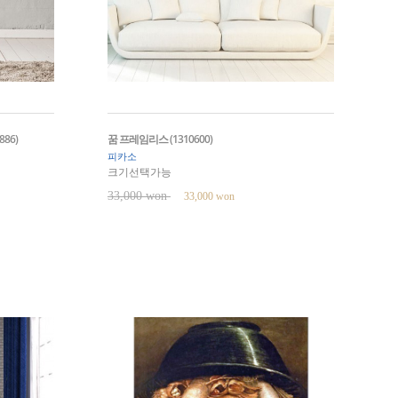
86)
꿈 프레임리스 (1310600)
피카소
크기선택가능
33,000 won
33,000 won