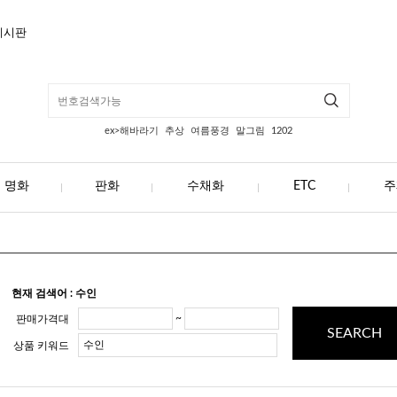
게시판
ex>해바라기
추상
여름풍경
말그림
1202
명화
판화
수채화
ETC
주
현재 검색어 : 수인
~
판매가격대
SEARCH
상품 키워드