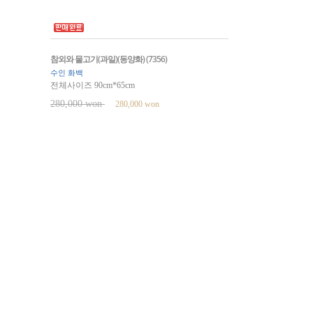
참외와 물고기(과일)(동양화) (7356)
수인 화백
전체사이즈 90cm*65cm
280,000 won
280,000 won