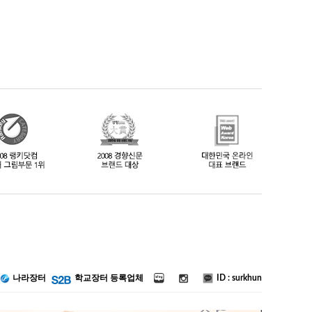
ID : surkhun
나라장터
학교장터 등록업체