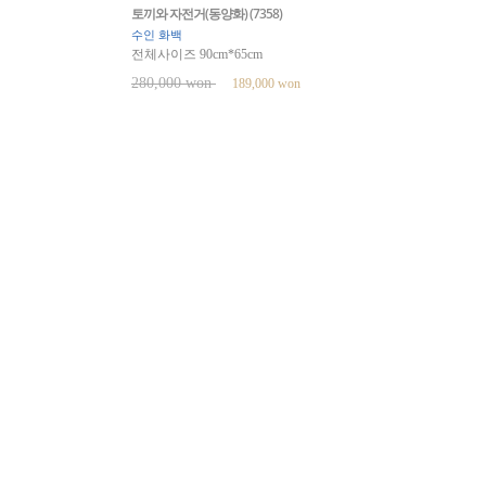
토끼와 자전거(동양화) (7358)
수인 화백
전체사이즈 90cm*65cm
280,000 won
189,000 won