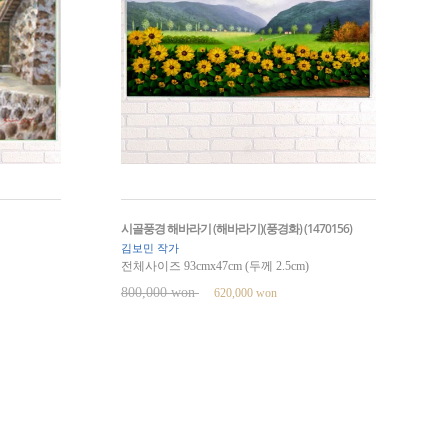
시골풍경 해바라기 (해바라기)(풍경화) (1470156)
김보민 작가
전체사이즈 93cmx47cm (두께 2.5cm)
800,000 won
620,000 won