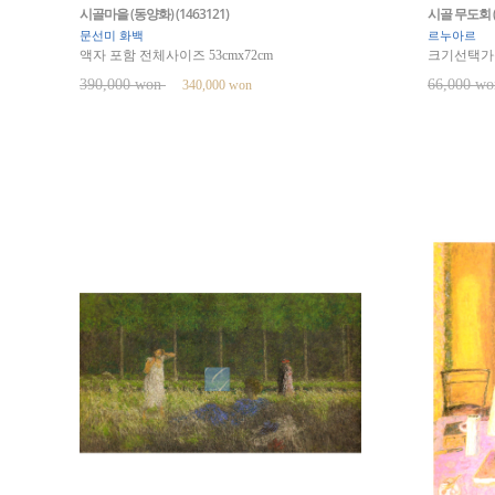
시골마을 (동양화) (1463121)
시골 무도회 (
문선미 화백
르누아르
액자 포함 전체사이즈 53cmx72cm
크기선택가
390,000 won
66,000 w
340,000 won