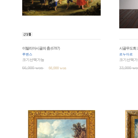
이탈리아시골의 춤 (6787)
시골무도회 프
루벤스
르누아르
크기선택가능
크기선택가
66,000 won
33,000 w
66,000 won