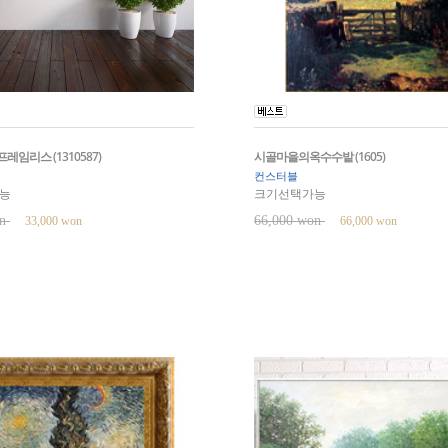
레임리스 (1310587)
시골마을의옥수수밭 (1605)
컨스터블
능
크기선택가능
on
66,000 won
33,000 won
66,000 won