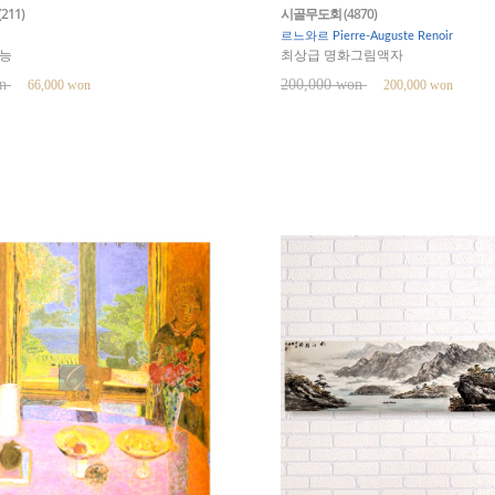
211)
시골무도회 (4870)
르느와르 Pierre-Auguste Renoir
능
최상급 명화그림액자
on
200,000 won
66,000 won
200,000 won