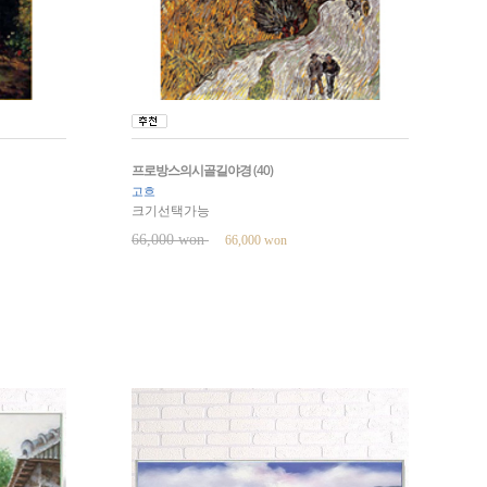
프로방스의시골길야경 (40)
고흐
크기선택가능
66,000 won
66,000 won