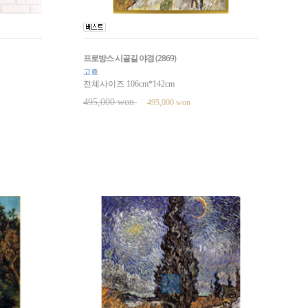
프로방스 시골길 야경 (2869)
고흐
전체사이즈 106cm*142cm
495,000 won
495,000 won