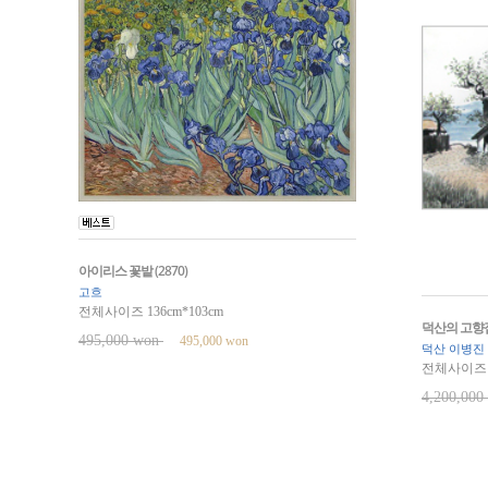
아이리스 꽃밭 (2870)
고흐
전체사이즈 136cm*103cm
덕산의 고향집(
495,000 won
495,000 won
덕산 이병진
전체사이즈 9
4,200,00