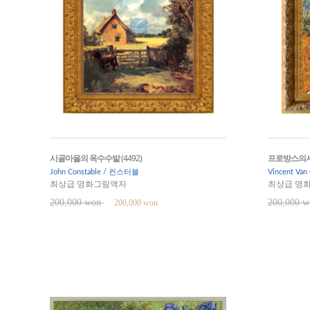
시골마을의 옥수수밭 (4492)
프로방스의시골
John Constable / 컨스터블
Vincent Va
최상급 명화그림액자
최상급 명
200,000 won
200,000 
200,000 won