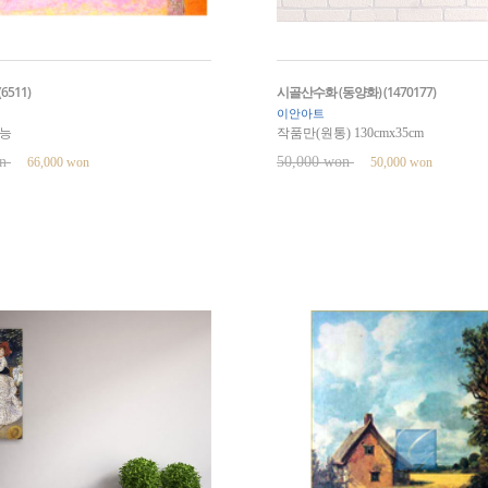
6511)
시골산수화 (동양화) (1470177)
이안아트
능
작품만(원통) 130cmx35cm
on
50,000 won
66,000 won
50,000 won