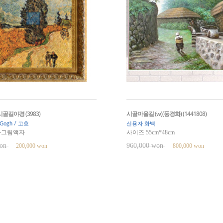
길야경 (3983)
시골마을길 (w)(풍경화) (1441808)
n Gogh / 고흐
신용자 화백
화그림액자
사이즈 55cm*48cm
won
960,000 won
200,000 won
800,000 won