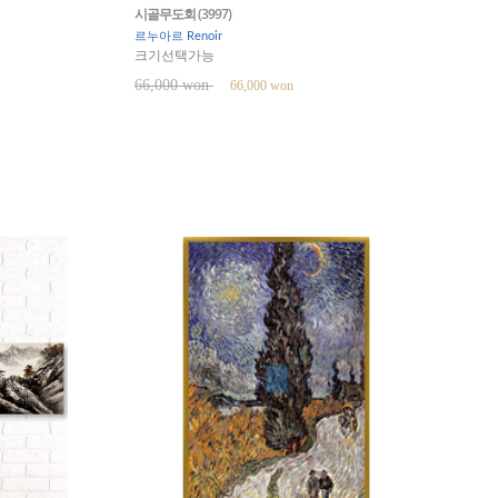
시골무도회 (3997)
르누아르 Renoir
크기선택가능
66,000 won
66,000 won