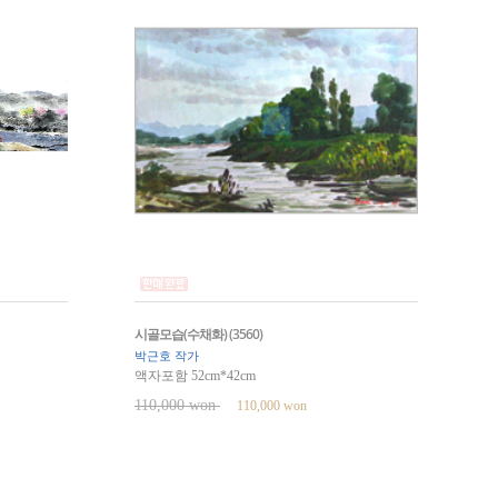
시골모습(수채화) (3560)
박근호 작가
액자포함 52cm*42cm
110,000 won
110,000 won