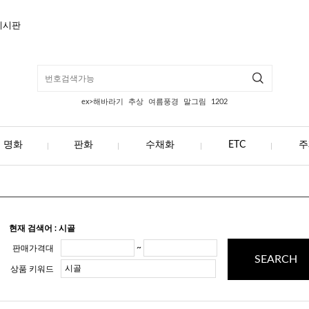
게시판
ex>해바라기
추상
여름풍경
말그림
1202
명화
판화
수채화
ETC
주
현재 검색어 : 시골
~
판매가격대
SEARCH
상품 키워드