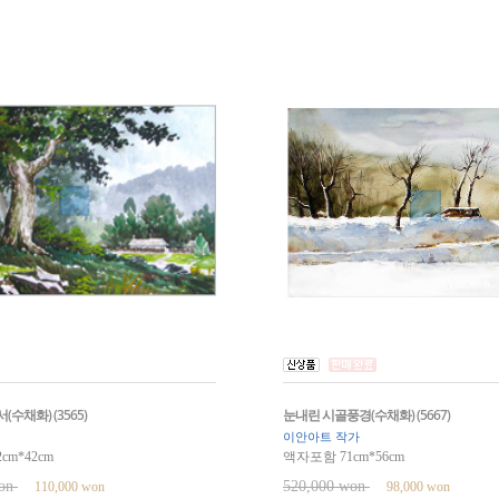
수채화) (3565)
눈내린 시골풍경(수채화) (5667)
이안아트 작가
cm*42cm
액자포함 71cm*56cm
won
520,000 won
110,000 won
98,000 won