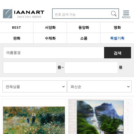
번호 검색 가능
BEST
서양화
동양화
명화
판화
수채화
소품
특별기획
검색
원 ~
원