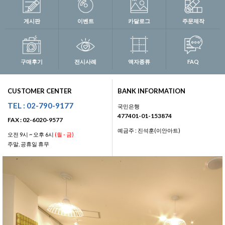
게시판
이벤트
카달로그
주문제작
구매후기
전시사례
액자종류
FAQ
CUSTOMER CENTER
BANK INFORMATION
TEL : 02-790-9177
국민은행
477401-01-153874
FAX : 02-6020-9577
예금주 : 진석훈(이안아트)
오전 9시 ~ 오후 6시
(월 - 금)
주말, 공휴일 휴무