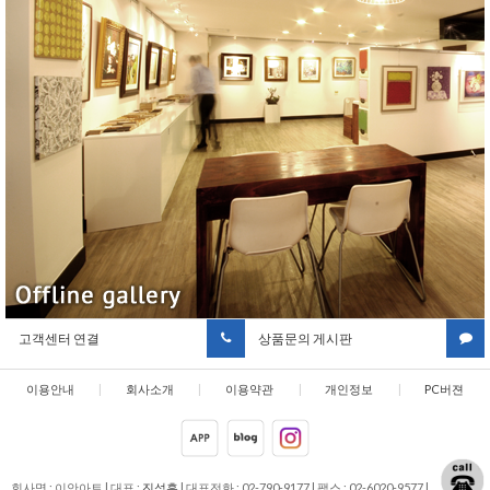
고객센터 연결
상품문의 게시판
이용안내
|
회사소개
|
이용약관
|
개인정보
|
PC버젼
취급방침
회사명 : 이안아트
|
대표 :
진석훈
|
대표전화 : 02-790-9177
|
팩스 : 02-6020-9577
|