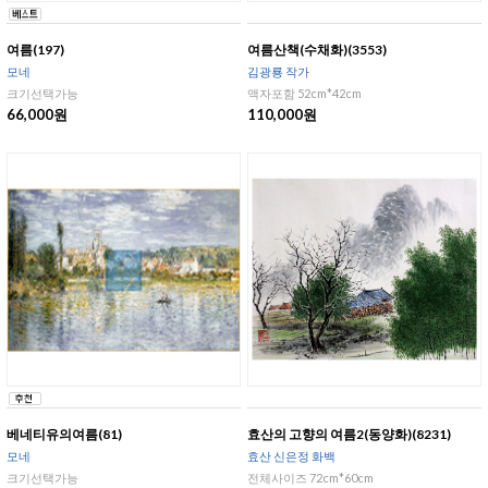
여름(197)
여름산책(수채화)(3553)
모네
김광룡 작가
크기선택가능
액자포함 52cm*42cm
66,000원
110,000원
베네티유의여름(81)
효산의 고향의 여름2(동양화)(8231)
모네
효산 신은정 화백
크기선택가능
전체사이즈 72cm*60cm