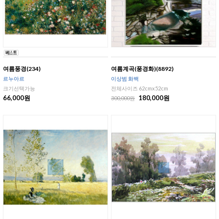
여름풍경(234)
여름계곡(풍경화)(8892)
르누아르
이상범 화백
크기선택가능
전체사이즈 62cmx52cm
66,000원
180,000원
300,000원