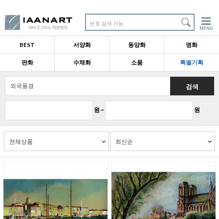
번호 검색 가능
BEST
서양화
동양화
명화
판화
수채화
소품
특별기획
검색
원 ~
원