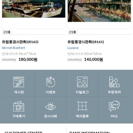
유럽풍경2(판화)(8162)
유럽풍경1(판화)(8161)
Vernet Bonfort
Luzane
전체사이즈 96cm*74cm
전체사이즈 85cm*69cm
180,000원
140,000원
250,000원
180,000원
게시판
이벤트
카달로그
주문제작
구매후기
전시사례
액자종류
FAQ