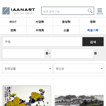
번호 검색 가능
BEST
서양화
동양화
명화
판화
수채화
소품
특별기획
검색
원 ~
원