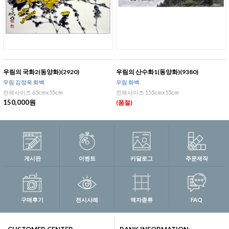
우림의 국화2(동양화)(2920)
우림의 산수화1(동양화)(9380)
우림 김정욱 화백
우림 화백
전체사이즈 65cmx55cm
전체사이즈 155cmx55cm
150,000원
(품절)
게시판
이벤트
카달로그
주문제작
구매후기
전시사례
액자종류
FAQ