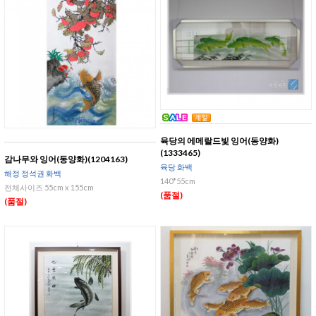
육당의 에메랄드빛 잉어(동양화)
(1333465)
감나무와 잉어(동양화)(1204163)
육당 화백
해정 정석권 화백
140*55cm
전체사이즈 55cm x 155cm
(품절)
(품절)