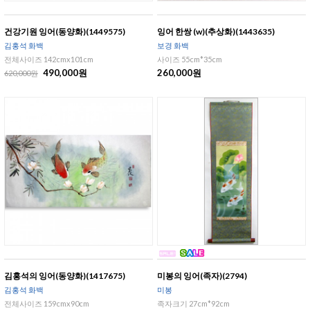
건강기원 잉어(동양화)(1449575)
잉어 한쌍 (w)(추상화)(1443635)
김홍석 화백
보경 화백
전체사이즈 142cmx101cm
사이즈 55cm*35cm
490,000원
260,000원
620,000원
김홍석의 잉어(동양화)(1417675)
미봉의 잉어(족자)(2794)
김홍석 화백
미봉
전체사이즈 159cmx90cm
족자크기 27cm*92cm