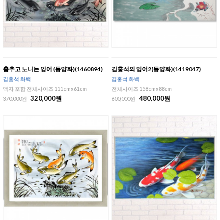
춤추고 노니는 잉어 (동양화)(1460894)
김홍석의 잉어2(동양화)(1419047)
김홍석 화백
김홍석 화백
액자 포함 전체사이즈 111cmx61cm
전체사이즈 158cmx88cm
320,000원
480,000원
370,000원
600,000원