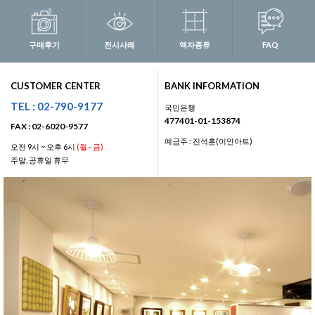
구매후기
전시사례
액자종류
FAQ
CUSTOMER CENTER
BANK INFORMATION
TEL : 02-790-9177
국민은행
477401-01-153874
FAX : 02-6020-9577
예금주 : 진석훈(이안아트)
오전 9시 ~ 오후 6시
(월 - 금)
주말, 공휴일 휴무