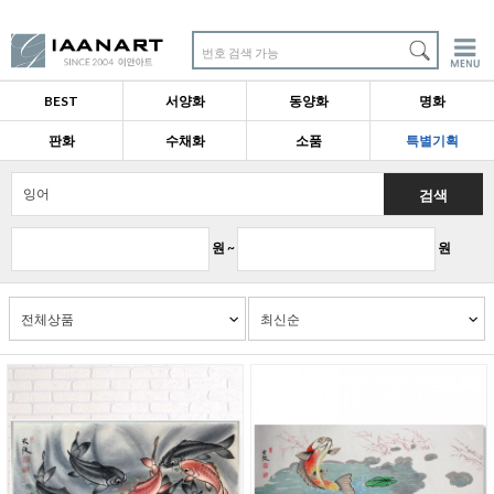
번호 검색 가능
BEST
서양화
동양화
명화
판화
수채화
소품
특별기획
검색
원 ~
원