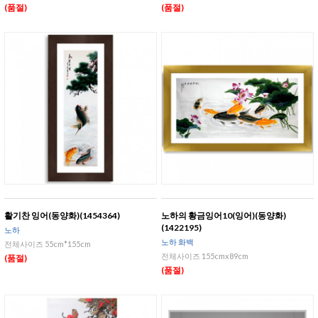
(품절)
(품절)
활기찬 잉어(동양화)(1454364)
노하의 황금잉어10(잉어)(동양화)
(1422195)
노하
노하 화백
전체사이즈 55cm*155cm
전체사이즈 155cmx89cm
(품절)
(품절)