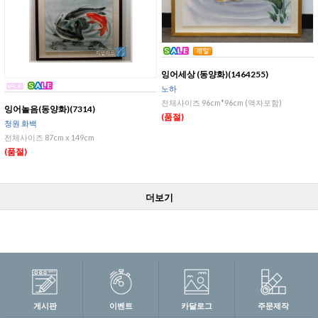
잉어세상 (동양화)(1464255)
노하
전체사이즈 96cm*96cm (액자포함)
잉어놀음(동양화)(7314)
(품절)
청원 화백
전체사이즈 87cm x 149cm
(품절)
더보기
게시판
이벤트
카달로그
주문제작