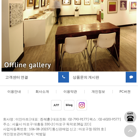
고객센터 연결
상품문의 게시판
이용안내
|
회사소개
|
이용약관
|
개인정보
|
PC버젼
취급방침
회사명 : 이안아트
|
대표 :
진석훈
|
대표전화 : 02-790-9177
|
팩스 : 02-6020-9577
|
주소 : 서울시 마포구 대흥동 330-2 ( 마포구 독막로38길 22 )
|
사업자등록번호 : 106-08-20237
|
통신판매업 신고 : 마포구청 0231 호
|
개인정보관리책임자 : 박범일