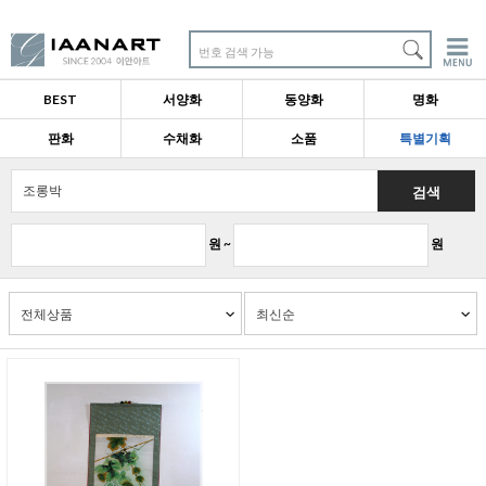
번호 검색 가능
BEST
서양화
동양화
명화
판화
수채화
소품
특별기획
검색
원 ~
원