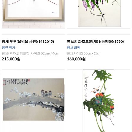
참새 부부(물방울 사진)(1432045)
영보의 화조도(참새)1(동양화)(8590)
정규 작가
영보 화백
전체(액자,유리포함)사이즈 52cmx44cm
전체사이즈 55cmx65cm
215,000원
160,000원