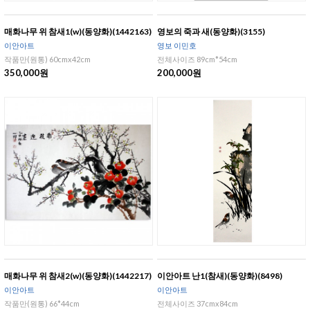
매화나무 위 참새1(w)(동양화)(1442163)
영보의 죽과 새(동양화)(3155)
이안아트
영보 이민호
작품만(원통) 60cmx42cm
전체사이즈 89cm*54cm
350,000원
200,000원
매화나무 위 참새2(w)(동양화)(1442217)
이안아트 난1(참새)(동양화)(8498)
이안아트
이안아트
작품만(원통) 66*44cm
전체사이즈 37cmx84cm