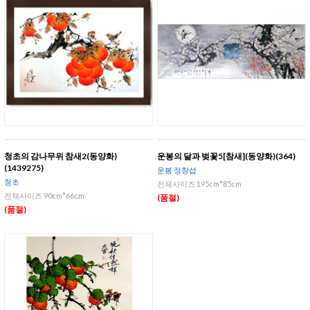
청초의 감나무위 참새2(동양화)
운봉의 달과 벚꽃5[참새](동양화)(364)
(1439275)
운봉 정창섭
청초
전체사이즈 195cm*85cm
전체사이즈 90cm*66cm
(품절)
(품절)