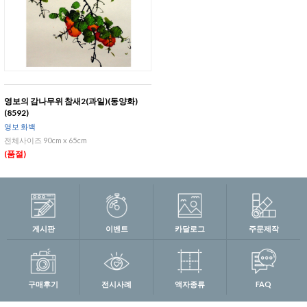
영보의 감나무위 참새2(과일)(동양화)
(8592)
영보 화백
전체사이즈 90cm x 65cm
(품절)
게시판
이벤트
카달로그
주문제작
구매후기
전시사례
액자종류
FAQ