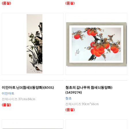
(품절)
(품절)
이안아트 난3(참새)(동양화)(8501)
청초의 감나무위 참새1(동양화)
(1439274)
이안아트
청초
전체사이즈 37cmx84cm
전체사이즈 90cm*66cm
(품절)
(품절)