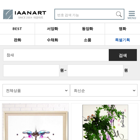
번호 검색 가능
BEST
서양화
동양화
명화
판화
수채화
소품
특별기획
검색
원 ~
원