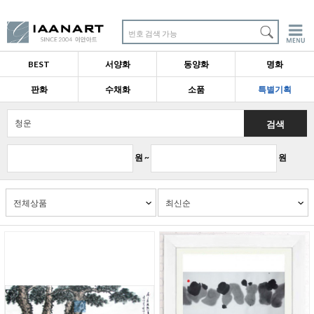
번호 검색 가능
BEST
서양화
동양화
명화
판화
수채화
소품
특별기획
검색
원 ~
원