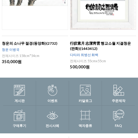
청운의 소나무 절경(동양화)(2732)
行皎素月 志潔靑雲 행교소월 지결청운
(판화)(1443412)
청운 이병국
다타라 최병선 화백
전체사이즈 158cm*54cm
전체사이즈 55cmx55cm
350,000원
500,000원
게시판
이벤트
카달로그
주문제작
구매후기
전시사례
액자종류
FAQ