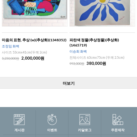
마음의 표현, 추상 (w)(추상화)(1348352)
파란색 정물(추상정물)(추상화)
(1465719)
조정임 화백
이승희 화백
사이즈 53cmx41cm(두께 2cm)
전체사이즈 63cmx75cm (두께 2.5cm)
2,000,000원
5,250,000원
380,000원
993,000원
더보기
게시판
이벤트
카달로그
주문제작