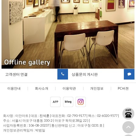
고객센터 연결
상품문의 게시판
이용안내
|
회사소개
|
이용약관
|
개인정보
|
PC버젼
취급방침
회사명 : 이안아트
|
대표 :
진석훈
|
대표전화 : 02-790-9177
|
팩스 : 02-6020-9577
|
주소 : 서울시 마포구 대흥동 330-2 ( 마포구 독막로38길 22 )
|
사업자등록번호 : 106-08-20237
|
통신판매업 신고 : 마포구청 0231 호
|
개인정보관리책임자 : 박범일