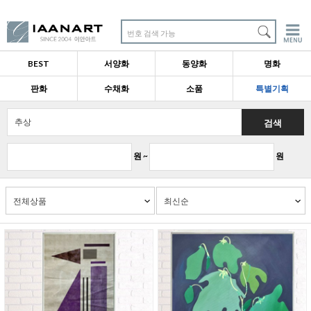
번호 검색 가능
BEST
서양화
동양화
명화
판화
수채화
소품
특별기획
검색
원 ~
원