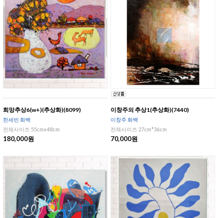
희망추상6(w+)(추상화)(8099)
이창주의 추상1(추상화)(7440)
한세빈 화백
이창주 화백
전체사이즈 55cmx48cm
전체사이즈 27cm*36cm
180,000원
70,000원