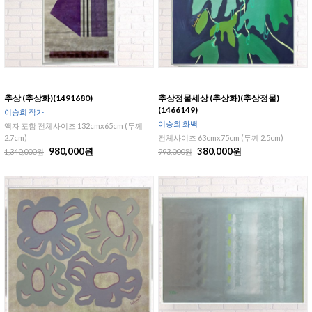
추상 (추상화)(1491680)
추상정물세상 (추상화)(추상정물)
(1466149)
이승희 작가
이승희 화백
액자 포함 전체사이즈 132cmx65cm (두께
2.7cm)
전체사이즈 63cmx75cm (두께 2.5cm)
980,000원
380,000원
1,340,000원
993,000원