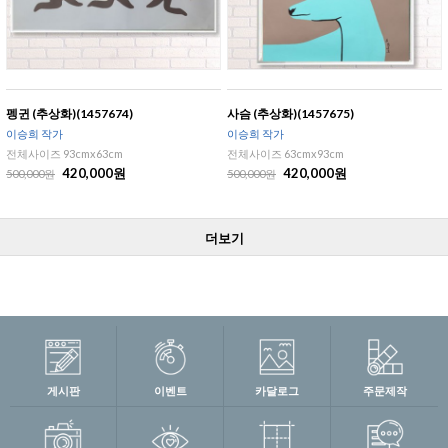
펭귄 (추상화)(1457674)
사슴 (추상화)(1457675)
이승희 작가
이승희 작가
전체사이즈 93cmx63cm
전체사이즈 63cmx93cm
420,000원
420,000원
500,000원
500,000원
더보기
게시판
이벤트
카달로그
주문제작