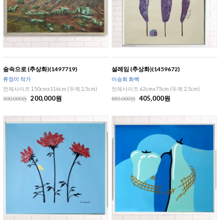
숲속으로 (추상화)(1497719)
설레임 (추상화)(1459672)
류정미 작가
이승희 화백
전체사이즈 150cmx116cm (두께 2.5cm)
전체사이즈 62cmx75cm (두께 2.5cm)
200,000원
405,000원
300,000원
885,000원