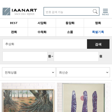
번호 검색 가능
BEST
서양화
동양화
명화
판화
수채화
소품
특별기획
검색
원 ~
원