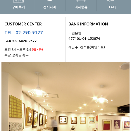
구매후기
전시사례
액자종류
FAQ
CUSTOMER CENTER
BANK INFORMATION
TEL : 02-790-9177
국민은행
477401-01-153874
FAX : 02-6020-9577
예금주 : 진석훈(이안아트)
오전 9시 ~ 오후 6시
(월 - 금)
주말, 공휴일 휴무