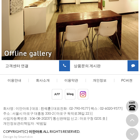
고객센터 연결
상품문의 게시판
이용안내
|
회사소개
|
이용약관
|
개인정보
|
PC버젼
취급방침
회사명 : 이안아트
|
대표 :
진석훈
|
대표전화 : 02-790-9177
|
팩스 : 02-6020-9577
|
주소 : 서울시 마포구 대흥동 330-2 ( 마포구 독막로38길 22 )
|
사업자등록번호 : 106-08-20237
|
통신판매업 신고 : 마포구청 0231 호
|
개인정보관리책임자 : 박범일
COPYRIGHT(C)
이안아트
ALL RIGHTS RESERVED.