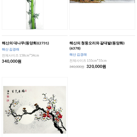
해산의 대나무(동양화)(2731)
해산의 청둥오리와 갈대밭(동양화)
(6378)
해산 김경래
해산 김경래
전체사이즈 158cm*54cm
전체사이즈 155cm*55cm
340,000원
320,000원
340,000원