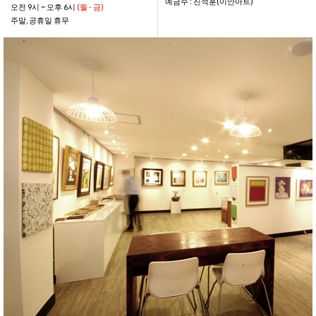
예금주 : 진석훈(이안아트)
오전 9시 ~ 오후 6시
(월 - 금)
주말, 공휴일 휴무