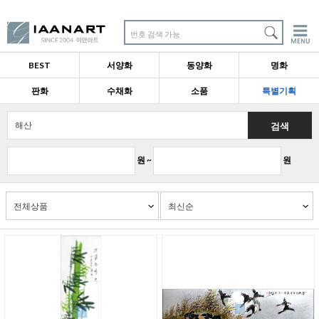
번호 검색 가능
BEST
서양화
동양화
명화
판화
수채화
소품
특별기획
검색
원 ~
원