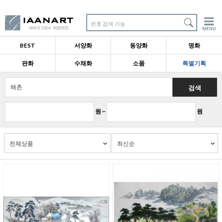
번호 검색 가능
BEST
서양화
동양화
명화
판화
수채화
소품
특별기획
검색
원 ~
원