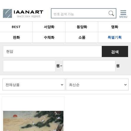
번호 검색 가능
BEST
서양화
동양화
명화
판화
수채화
소품
특별기획
검색
원 ~
원