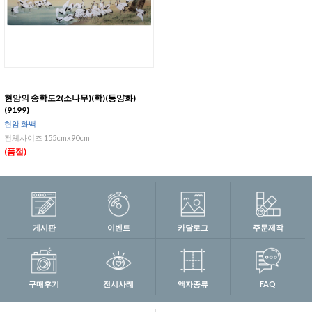
현암의 송학도2(소나무)(학)(동양화)
(9199)
현암 화백
전체사이즈 155cmx90cm
(품절)
게시판
이벤트
카달로그
주문제작
구매후기
전시사례
액자종류
FAQ