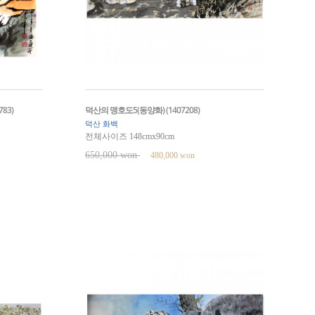
83)
덕산의 맹호도5(동양화) (1407208)
덕산 화백
전체사이즈 148cmx90cm
650,000 won
480,000 won