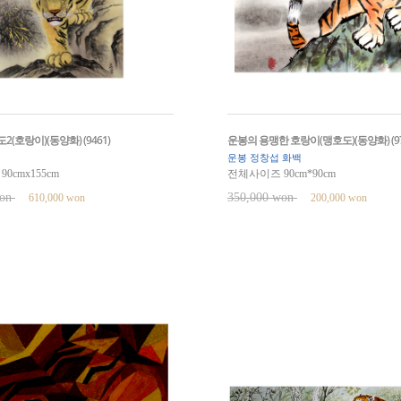
(호랑이)(동양화) (9461)
운봉의 용맹한 호랑이(맹호도)(동양화) (97
운봉 정창섭 화백
0cmx155cm
전체사이즈 90cm*90cm
won
350,000 won
610,000 won
200,000 won