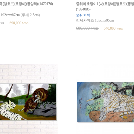
[맹호도](호랑이)(동양화) (1470176)
중취의 호랑이1 (w)(호랑이)(맹호도)(동양
(1384086)
2cmx87cm (두께 2.5cm)
중취 화백
전체사이즈 155cmx95cm
won
690,000 won
680,000 won
540,000 won