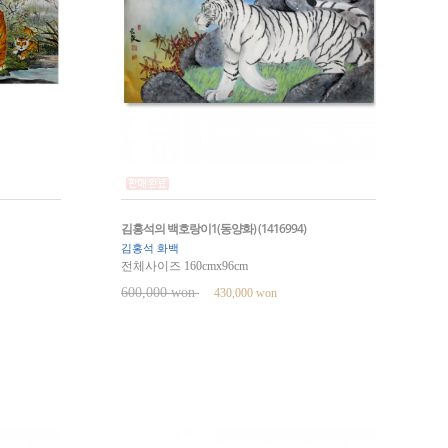
김홍석의 백호랑이1(동양화) (1416994)
김홍석 화백
전체사이즈 160cmx96cm
600,000 won
430,000 won