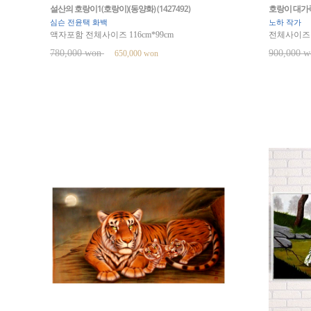
설산의 호랑이1(호랑이)(동양화) (1427492)
호랑이 대가족 
심슨 전윤택 화백
노하 작가
액자포함 전체사이즈 116cm*99cm
전체사이즈 19
780,000 won
900,000 
650,000 won