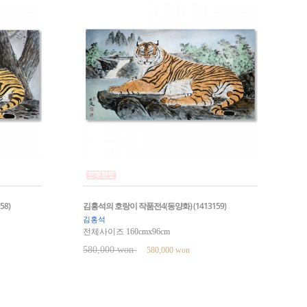
58)
김홍석의 호랑이 작품전4(동양화) (1413159)
김홍석
전체사이즈 160cmx96cm
580,000 won
580,000 won