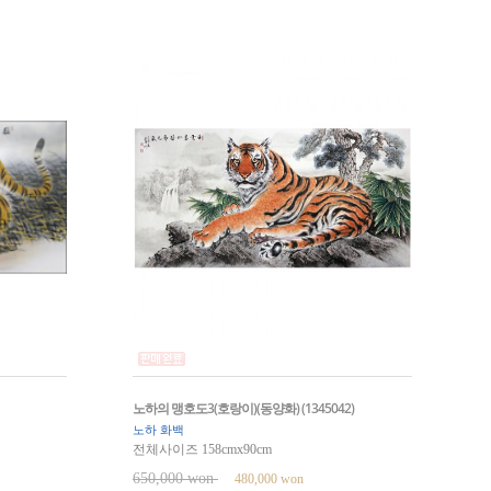
노하의 맹호도3(호랑이)(동양화) (1345042)
노하 화백
전체사이즈 158cmx90cm
650,000 won
480,000 won