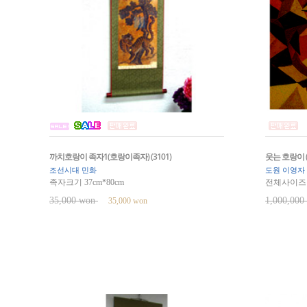
까치호랑이 족자1(호랑이족자) (3101)
웃는 호랑이 (w
조선시대 민화
도원 이영자
족자크기 37cm*80cm
전체사이즈 6
35,000 won
1,000,00
35,000 won