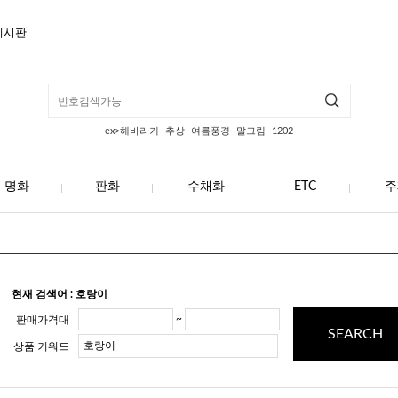
게시판
ex>해바라기
추상
여름풍경
말그림
1202
명화
판화
수채화
ETC
주
현재 검색어 : 호랑이
~
판매가격대
SEARCH
상품 키워드