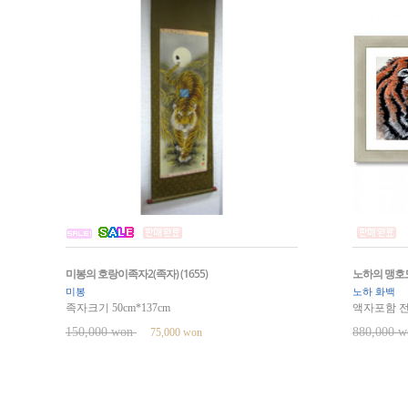
미봉의 호랑이족자2(족자) (1655)
노하의 맹호도8
미봉
노하 화백
족자크기 50cm*137cm
액자포함 전체
150,000 won
880,000 
75,000 won