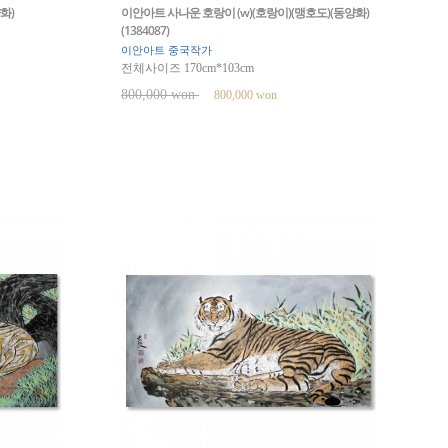
화)
이안아트 사나운 호랑이 (w)(호랑이)(맹호도)(동양화)
(1384087)
이안아트 중국작가
전체사이즈 170cm*103cm
800,000 won
800,000 won