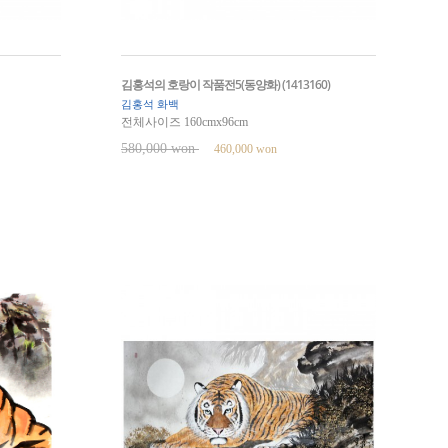
김홍석의 호랑이 작품전5(동양화) (1413160)
김홍석 화백
전체사이즈 160cmx96cm
580,000 won
460,000 won