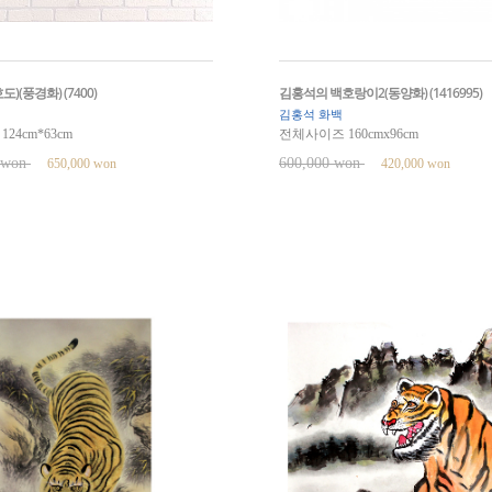
)(풍경화) (7400)
김홍석의 백호랑이2(동양화) (1416995)
김홍석 화백
24cm*63cm
전체사이즈 160cmx96cm
0 won
600,000 won
650,000 won
420,000 won