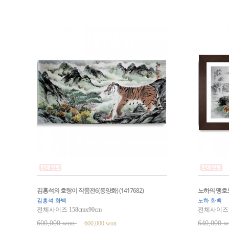
김홍석의 호랑이 작품전6(동양화) (1417682)
노하의 맹호도7
김홍석 화백
노하 화백
전체사이즈 158cmx90cm
전체사이즈 1
600,000 won
640,000 
600,000 won