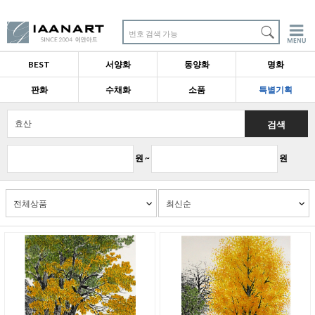
번호 검색 가능
BEST
서양화
동양화
명화
판화
수채화
소품
특별기획
검색
원 ~
원