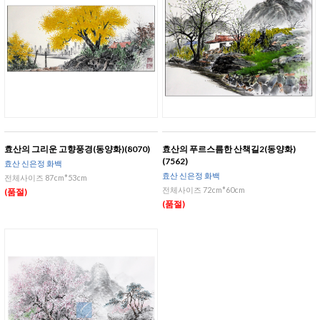
효산의 그리운 고향풍경(동양화)(8070)
효산의 푸르스름한 산책길2(동양화)
(7562)
효산 신은정 화백
효산 신은정 화백
전체사이즈 87cm*53cm
전체사이즈 72cm*60cm
(품절)
(품절)