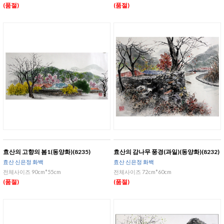
(품절)
(품절)
효산의 고향의 봄1(동양화)(8235)
효산의 감나무 풍경(과일)(동양화)(8232)
효산 신은정 화백
효산 신은정 화백
전체사이즈 90cm*55cm
전체사이즈 72cm*60cm
(품절)
(품절)