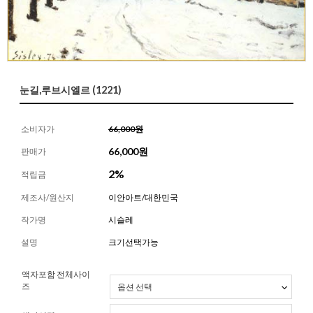
눈길,루브시엘르 (1221)
소비자가
66,000원
66,000
원
판매가
2%
적립금
제조사/원산지
이안아트/대한민국
작가명
시슬레
설명
크기선택가능
액자포함 전체사이
즈