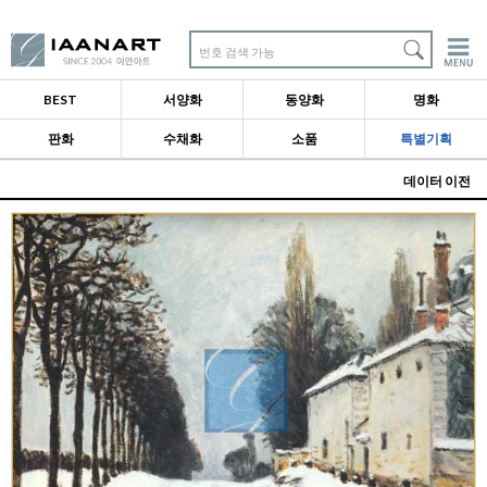
번호 검색 가능
BEST
서양화
동양화
명화
판화
수채화
소품
특별기획
데이터 이전