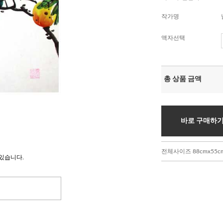
작가명
액자선택
총 상품 금액
바로 구매하
전체사이즈 88cmx55c
있습니다.