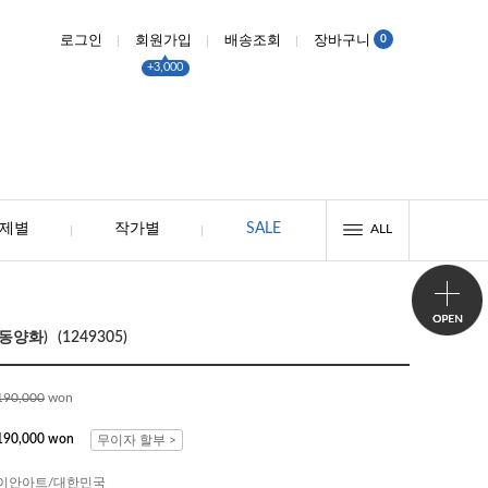
0
로그인
회원가입
배송조회
장바구니
+3,000
제별
작가별
SALE
ALL
양화) (1249305)
190,000
won
190,000 won
무이자 할부 >
이안아트/대한민국