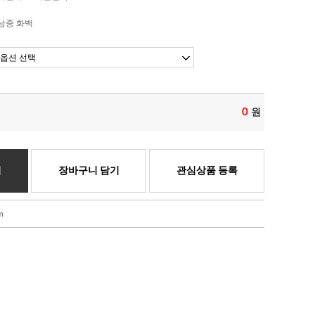
남중 화백
0
원
기
장바구니 담기
관심상품 등록
m