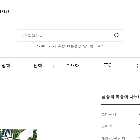
게시판
ex>해바라기
추상
여름풍경
말그림
1202
명화
판화
수채화
ETC
주
남중의 복숭아 나무(동
소비자가
판매가
제조사/원산지