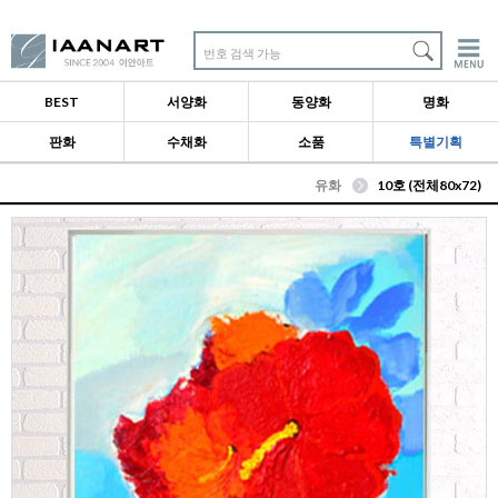
번호 검색 가능
BEST
서양화
동양화
명화
판화
수채화
소품
특별기획
유화
10호 (전체80x72)