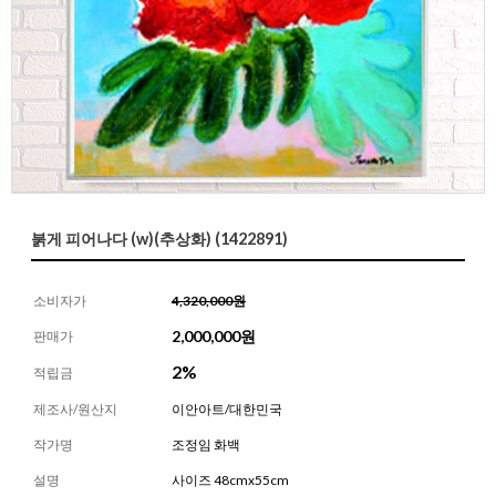
붉게 피어나다 (w)(추상화) (1422891)
소비자가
4,320,000원
2,000,000
원
판매가
2%
적립금
제조사/원산지
이안아트/대한민국
작가명
조정임 화백
설명
사이즈 48cmx55cm