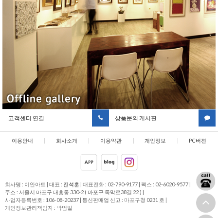
고객센터 연결
상품문의 게시판
이용안내
|
회사소개
|
이용약관
|
개인정보
|
PC버젼
취급방침
회사명 : 이안아트
|
대표 :
진석훈
|
대표전화 : 02-790-9177
|
팩스 : 02-6020-9577
|
주소 : 서울시 마포구 대흥동 330-2 ( 마포구 독막로38길 22 )
|
사업자등록번호 : 106-08-20237
|
통신판매업 신고 : 마포구청 0231 호
|
개인정보관리책임자 : 박범일