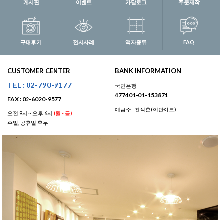
게시판
이벤트
카달로그
주문제작
구매후기
전시사례
액자종류
FAQ
CUSTOMER CENTER
BANK INFORMATION
TEL : 02-790-9177
국민은행
477401-01-153874
FAX : 02-6020-9577
예금주 : 진석훈(이안아트)
오전 9시 ~ 오후 6시
(월 - 금)
주말, 공휴일 휴무