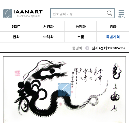
번호 검색 가능
BEST
서양화
동양화
명화
판화
수채화
소품
특별기획
동양화
전지 (전체150x85cm)