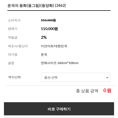
운곡의 용화(용그림)(동양화) (2462)
소비자가
550,000원
510,000
원
판매가
2%
적립금
제조사/원산지
이안아트/대한민국
작가명
운곡
설명
전체사이즈 160cm*100cm
액자선택
0
원
총 상품 금액
바로 구매하기