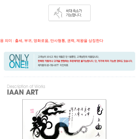
용 의미 : 출세, 부귀, 영화로움, 만사형통, 권력, 제왕을 상징한다