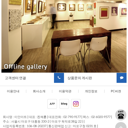
고객센터 연결
상품문의 게시판
이용안내
|
회사소개
|
이용약관
|
개인정보
|
PC버젼
취급방침
회사명 : 이안아트
|
대표 :
진석훈
|
대표전화 : 02-790-9177
|
팩스 : 02-6020-9577
|
주소 : 서울시 마포구 대흥동 330-2 ( 마포구 독막로38길 22 )
|
사업자등록번호 : 106-08-20237
|
통신판매업 신고 : 마포구청 0231 호
|