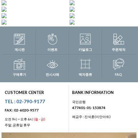
게시판
이벤트
카달로그
주문제작
구매후기
전시사례
액자종류
FAQ
CUSTOMER CENTER
BANK INFORMATION
TEL : 02-790-9177
국민은행
477401-01-153874
FAX : 02-6020-9577
예금주 : 진석훈(이안아트)
오전 9시 ~ 오후 6시
(월 - 금)
주말, 공휴일 휴무