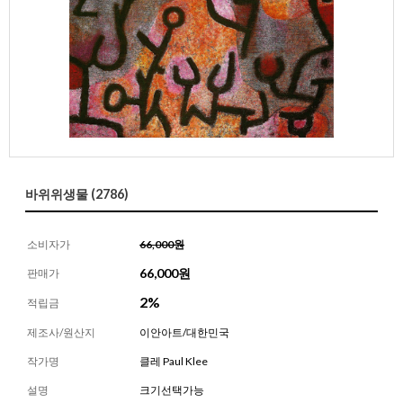
바위위생물 (2786)
소비자가
66,000원
66,000
원
판매가
2%
적립금
제조사/원산지
이안아트/대한민국
작가명
클레 Paul Klee
설명
크기선택가능