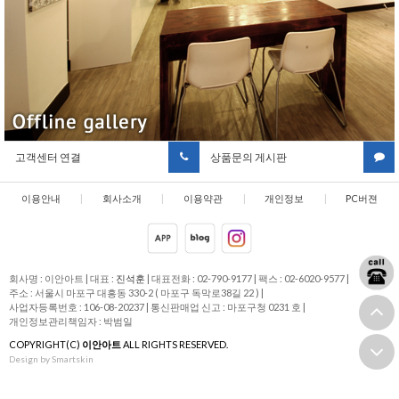
고객센터 연결
상품문의 게시판
이용안내
|
회사소개
|
이용약관
|
개인정보
|
PC버젼
취급방침
회사명 : 이안아트
|
대표 :
진석훈
|
대표전화 : 02-790-9177
|
팩스 : 02-6020-9577
|
주소 : 서울시 마포구 대흥동 330-2 ( 마포구 독막로38길 22 )
|
사업자등록번호 : 106-08-20237
|
통신판매업 신고 : 마포구청 0231 호
|
개인정보관리책임자 : 박범일
COPYRIGHT(C)
이안아트
ALL RIGHTS RESERVED.