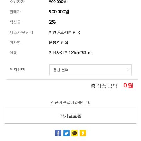
소비자가
900,000원
900,000
원
판매가
2%
적립금
제조사/원산지
이안아트/대한민국
작가명
운봉 정창섭
설명
전체사이즈 195cm*85cm
액자선택
0
원
총 상품 금액
상품이 품절되었습니다.
작가프로필