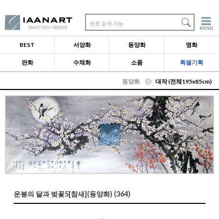
번호 검색 가능
BEST
서양화
동양화
명화
판화
수채화
소품
특별기획
동양화
대작 (전체195x85cm)
운봉의 달과 벚꽃5[참새](동양화) (364)