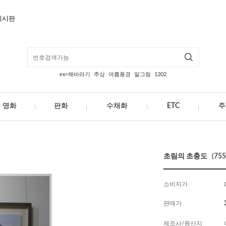
게시판
ex>해바라기
추상
여름풍경
말그림
1202
명화
판화
수채화
ETC
주
초림의 초충도 (755
소비자가
판매가
제조사/원산지