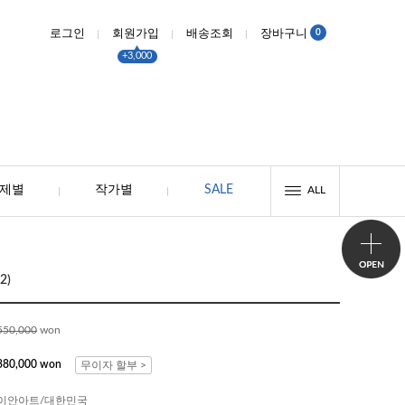
0
로그인
회원가입
배송조회
장바구니
+3,000
제별
작가별
SALE
ALL
2)
550,000
won
380,000
won
무이자 할부 >
이안아트/대한민국