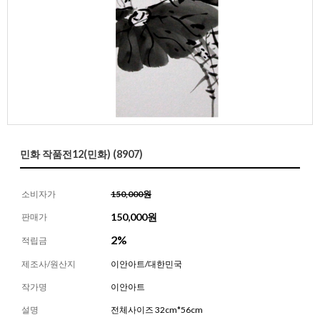
민화 작품전12(민화) (8907)
소비자가
150,000원
150,000
원
판매가
2%
적립금
제조사/원산지
이안아트/대한민국
작가명
이안아트
설명
전체사이즈 32cm*56cm