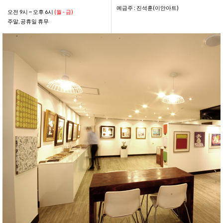
예금주 : 진석훈(이안아트)
오전 9시 ~ 오후 6시
(월 - 금)
주말, 공휴일 휴무