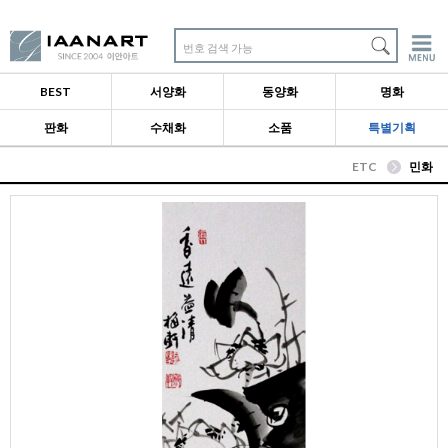
번호 검색 가능
BEST
서양화
동양화
명화
판화
수채화
소품
특별기획
ETC
민화