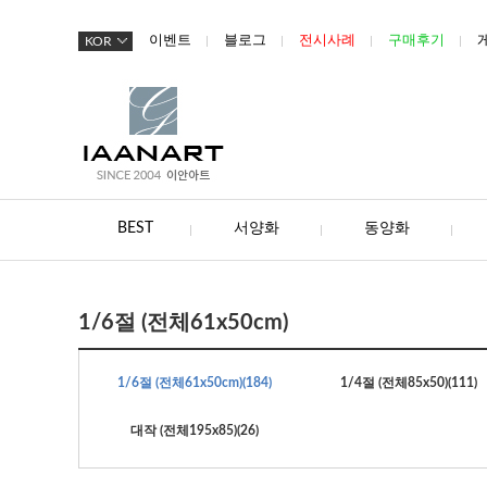
이벤트
블로그
전시사례
구매후기
KOR
BEST
서양화
동양화
1/6절 (전체61x50cm)
1/6절 (전체61x50cm)
(184)
1/4절 (전체85x50)
(111)
대작 (전체195x85)
(26)