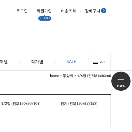
0
로그인
회원가입
배송조회
장바구니
+3,000
제별
작가별
SALE
ALL
>
>
home
동양화
1/6절 (전체61x50cm)
1/2절 (전체150x50)
(109)
전지 (전체150x85)
(152)