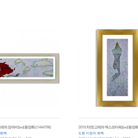
래와 양귀비)(w)(동양화) (1444798)
2019.차연(고래와 엑스포타워)(w)(동양화) (
 화백
도원 이영자 화백