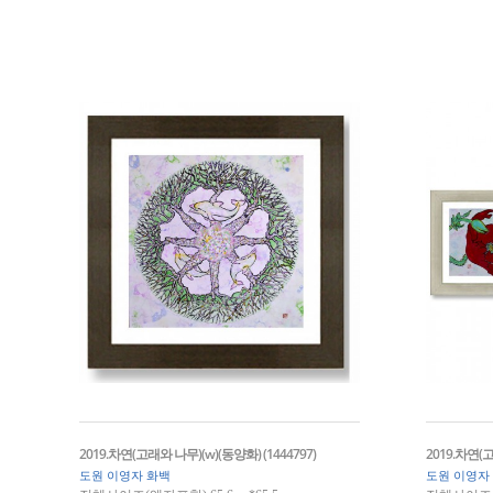
2019.차연(고래와 나무)(w)(동양화) (1444797)
2019.차연(고
도원 이영자 화백
도원 이영자