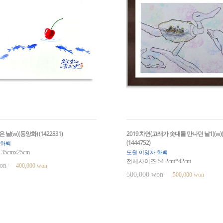
날(w)(동양화) (1422831)
2019.차연(고래가 솟대를 만나던 날1)(w)
(1444752)
 화백
5cmx25cm
도원 이영자 화백
전체사이즈 54.2cm*42cm
won
400,000 won
500,000 won
500,000 won