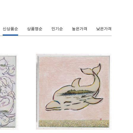
신상품순
상품명순
인기순
높은가격
낮은가격