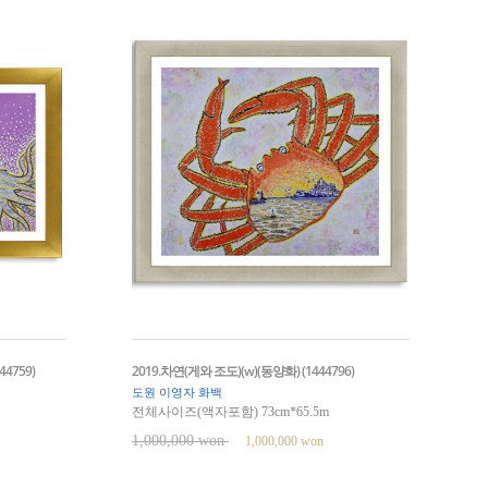
4759)
2019.차연(게와 조도)(w)(동양화) (1444796)
도원 이영자 화백
전체사이즈(액자포함) 73cm*65.5m
1,000,000 won
1,000,000 won