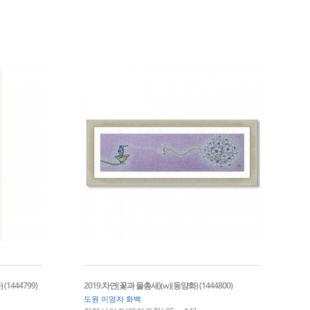
1444799)
2019.차연(꽃과 물총새)(w)(동양화) (1444800)
도원 이영자 화백