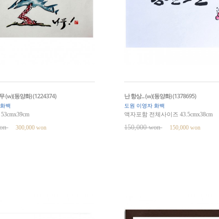
(w)(동양화) (1224374)
난 항상... (w)(동양화) (1378695)
 화백
도원 이영자 화백
3cmx39cm
액자포함 전체사이즈 43.5cmx38cm
won
150,000 won
300,000 won
150,000 won