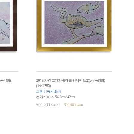
(동양화)
2019.차연(고래가 솟대를 만나던 날2)(w)(동양화)
(1444753)
도원 이영자 화백
전체사이즈 54.2cm*42cm
500,000 won
500,000 won