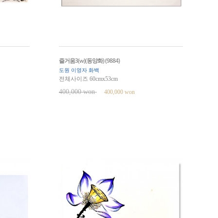
즐거움3(w)(동양화) (9884)
도원 이영자 화백
전체사이즈 60cmx53cm
400,000 won
400,000 won