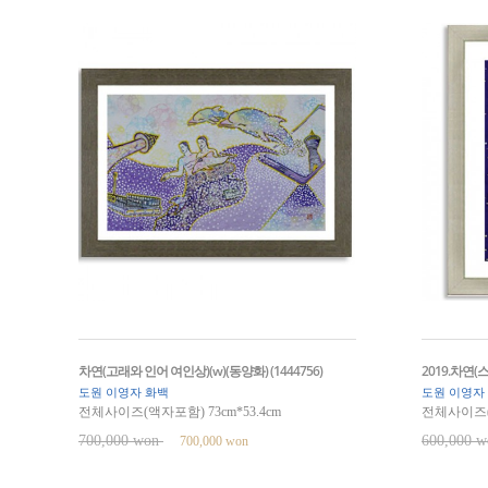
차연(고래와 인어 여인상)(w)(동양화) (1444756)
2019.차연(스
도원 이영자 화백
도원 이영자
전체사이즈(액자포함) 73cm*53.4cm
전체사이즈(액
700,000 won
600,000 
700,000 won