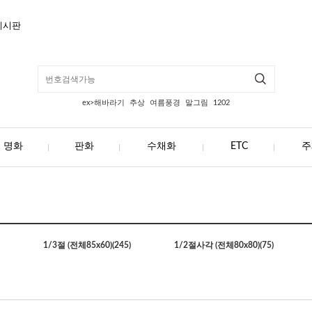
게시판
ex>해바라기
추상
여름풍경
말그림
1202
명화
판화
수채화
ETC
주
1/3절 (전체85x60)
(245)
1/2절사각 (전체80x80)
(75)