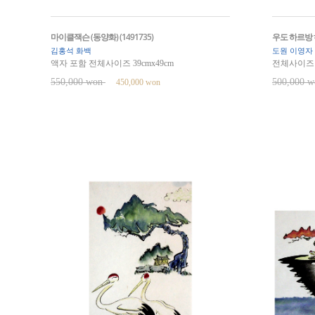
마이클잭슨 (동양화) (1491735)
우도 하르방 하
김홍석 화백
도원 이영자
액자 포함 전체사이즈 39cmx49cm
전체사이즈 32
550,000 won
500,000 
450,000 won