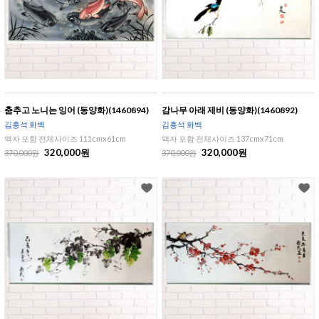
춤추고 노니는 잉어 (동양화)(1460894)
감나무 아래 제비 (동양화)(1460892)
김홍석 화백
김홍석 화백
액자 포함 전체사이즈 111cmx61cm
액자 포함 전체사이즈 137cmx71cm
320,000원
320,000원
370,000원
370,000원