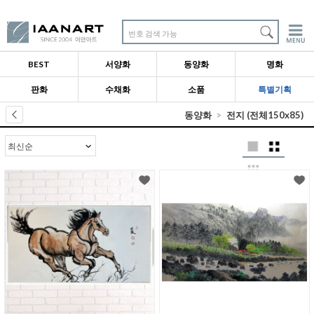
번호 검색 가능
BEST
서양화
동양화
명화
판화
수채화
소품
특별기획
동양화
전지 (전체150x85)