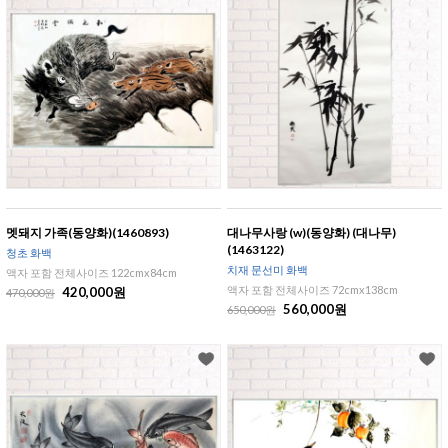
멧돼지 가족(동양화)(1460893)
대나무사랑 (w)(동양화) (대나무)
(1463122)
청초 화백
치재 문선미 화백
액자 포함 전체사이즈 122cmx84cm
액자 포함 전체사이즈 72cmx138cm
420,000원
470,000원
560,000원
650,000원