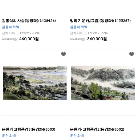
김홍석의 사슴(동양화)(1438426)
말의 기운 (말그림)(동양화)(1455267)
김홍석 화백
김홍석 화백
전체사이즈 155cmx90cm
전체사이즈 150cmx85cm
460,000원
360,000원
600,000원
560,000원
운현의 고향풍경3(동양화)(8503)
운현의-고향풍경2(동양화)(8502)
운현 화백
운현 화백