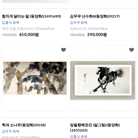
힘차게 달리는 말 (동양화)(1491690)
김무무 산수화8(동양화)(9237)
김홍석 화백
김무무 화백
액자 포함 전체사이즈 137cmx69cm
전체사이즈 155cmx90cm
650,000원
390,000원
750,000원
780,000원
학과 소나무(동양화)(9238)
앞을향해전진 (말그림)(동양화)
(1455265)
김무무 화백
김홍석 화백
전체사이즈 155cmx90cm