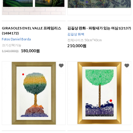
GIRASOLES EN EL VALLE 프레임리스
김길상 판화 - 파랑새가 있는 여심1(2137)
(1484172)
김길상 화백
Fotos Daniel Borda
전체사이즈 50cm*43cm
크기선택가능
210,000원
180,000원
1,143,000원