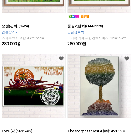
모정(판화)(3624)
동심7(판화)(1449978)
김길상 작가
김길상 화백
스기목 액자 포함 70cm*56cm
스기목 액자 포함 전체사이즈 70cm*56cm
280,000원
280,000원
Love (w)(1491682)
The story of forest 4 (w)(1491683)