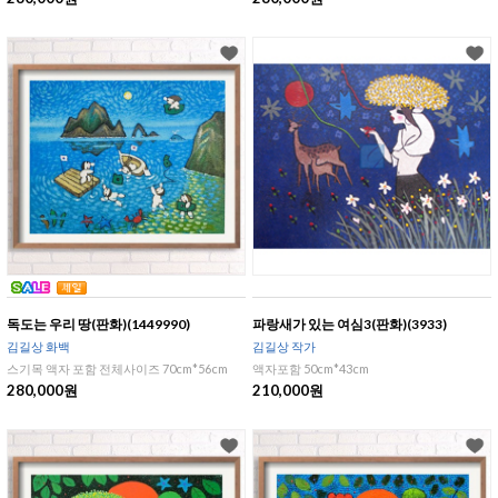
독도는 우리 땅(판화)(1449990)
파랑새가 있는 여심3(판화)(3933)
김길상 화백
김길상 작가
스기목 액자 포함 전체사이즈 70cm*56cm
액자포함 50cm*43cm
280,000원
210,000원