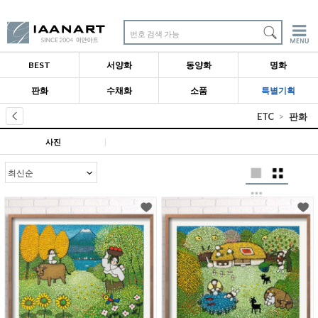
번호 검색 가능
BEST
서양화
동양화
명화
판화
수채화
소품
특별기획
ETC
판화
사진
|