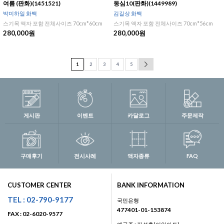
여름 (판화)(1451521)
동심10(판화)(1449989)
박미하일 화백
김길상 화백
스기목 액자 포함 전체사이즈 70cm*60cm
스기목 액자 포함 전체사이즈 70cm*56cm
280,000원
280,000원
1
2
3
4
5
게시판
이벤트
카달로그
주문제작
구매후기
전시사례
액자종류
FAQ
CUSTOMER CENTER
BANK INFORMATION
TEL : 02-790-9177
국민은행
477401-01-153874
FAX : 02-6020-9577