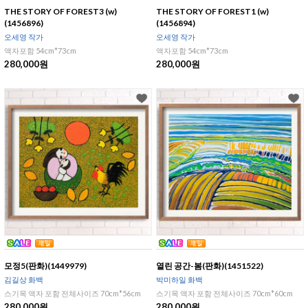
THE STORY OF FOREST3 (w)
THE STORY OF FOREST1 (w)
(1456896)
(1456894)
오세영 작가
오세영 작가
액자포함 54cm*73cm
액자포함 54cm*73cm
280,000원
280,000원
모정5(판화)(1449979)
열린 공간-봄(판화)(1451522)
김길상 화백
박미하일 화백
스기목 액자 포함 전체사이즈 70cm*56cm
스기목 액자 포함 전체사이즈 70cm*60cm
280,000원
280,000원