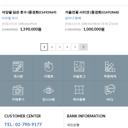
석양을 담은 호수 (풍경화)(1492869)
겨울연꽃 서리연 (풍경화)(1492868)
이우동 작가
강리나 화백
전체사이즈 169cmx69cm
전체사이즈 104cmx54cm (두께 2.5cm)
1,390,000원
1,000,000원
2,500,000원
1,300,000원
1
2
3
4
5
게시판
이벤트
카달로그
주문제작
구매후기
전시사례
액자종류
FAQ
CUSTOMER CENTER
BANK INFORMATION
TEL : 02-790-9177
국민은행