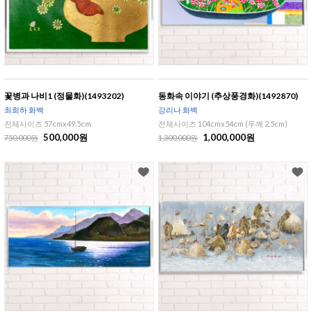
꽃병과 나비1 (정물화)(1493202)
동화속 이야기 (추상풍경화)(1492870)
최희하 화백
강리나 화백
전체사이즈 57cmx49.5cm
전체사이즈 104cmx54cm (두께 2.5cm)
500,000원
1,000,000원
750,000원
1,300,000원