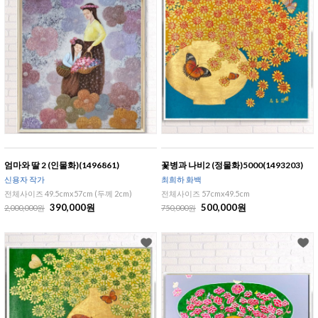
엄마와 딸 2 (인물화)(1496861)
꽃병과 나비2 (정물화)5000(1493203)
신용자 작가
최희하 화백
전체사이즈 49.5cmx57cm (두께 2cm)
전체사이즈 57cmx49.5cm
390,000원
500,000원
2,000,000원
750,000원