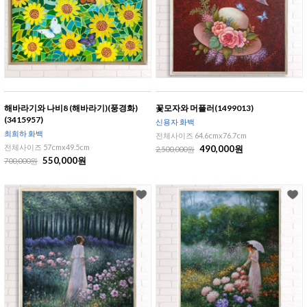
해바라기와 나비8 (해바라기)(풍경화)
꽃모자와 머플러(1499013)
(3415957)
신용자 화백
최희하 화백
전체사이즈 64.6cmx76.7cm
전체사이즈 57cmx49.5cm
490,000원
2,500,000원
550,000원
700,000원