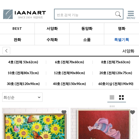
번호 검색 가능
BEST
서양화
동양화
명화
판화
수채화
소품
특별기획
서양화
4호 (전체 53x62cm)
|
6호 (전체70x60cm)
|
8호 (전체75x63cm)
10호 (전체80x72cm)
|
12호 (전체90x80cm)
|
20호 (전체120x75cm)
30호 (전체120x90cm)
|
40호 (전체150x90cm)
|
60호이상 (전체190x90)