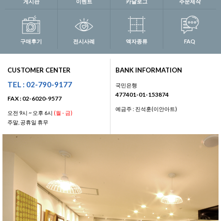
게시판
이벤트
카달로그
주문제작
구매후기
전시사례
액자종류
FAQ
CUSTOMER CENTER
BANK INFORMATION
TEL : 02-790-9177
국민은행
477401-01-153874
FAX : 02-6020-9577
예금주 : 진석훈(이안아트)
오전 9시 ~ 오후 6시
(월 - 금)
주말, 공휴일 휴무