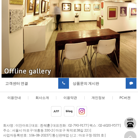
고객센터 연결
상품문의 게시판
이용안내
|
회사소개
|
이용약관
|
개인정보
|
PC버젼
취급방침
회사명 : 이안아트
|
대표 :
진석훈
|
대표전화 : 02-790-9177
|
팩스 : 02-6020-9577
|
주소 : 서울시 마포구 대흥동 330-2 ( 마포구 독막로38길 22 )
|
사업자등록번호 : 106-08-20237
|
통신판매업 신고 : 마포구청 0231 호
|