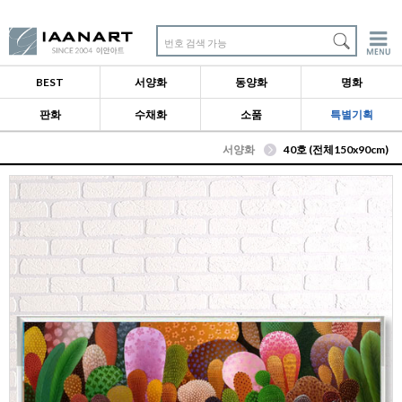
번호 검색 가능
BEST
서양화
동양화
명화
판화
수채화
소품
특별기획
서양화
40호 (전체150x90cm)