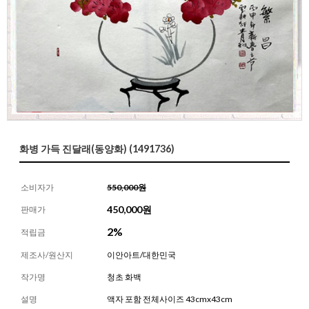
화병 가득 진달래(동양화) (1491736)
소비자가
550,000원
450,000
원
판매가
2%
적립금
제조사/원산지
이안아트/대한민국
작가명
청초 화백
설명
액자 포함 전체사이즈 43cmx43cm