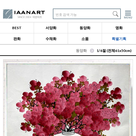
번호 검색 가능
BEST
서양화
동양화
명화
판화
수채화
소품
특별기획
동양화
1/6절 (전체61x50cm)