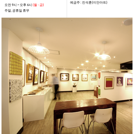
예금주 : 진석훈(이안아트)
오전 9시 ~ 오후 6시
(월 - 금)
주말, 공휴일 휴무