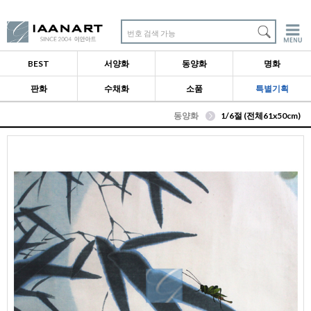
번호 검색 가능
BEST
서양화
동양화
명화
판화
수채화
소품
특별기획
동양화
1/6절 (전체61x50cm)