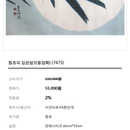
청초의 깊은밤1(동양화) (7475)
소비자가
150,000원
55,000
원
판매가
2%
적립금
제조사/원산지
이안아트/대한민국
작가명
청초
설명
전체사이즈 65cm*55cm