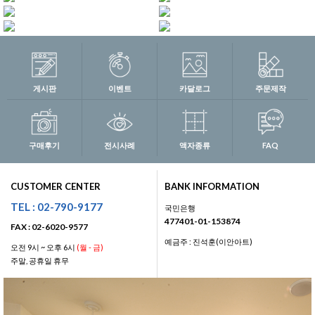
게시판
이벤트
카달로그
주문제작
구매후기
전시사례
액자종류
FAQ
CUSTOMER CENTER
BANK INFORMATION
TEL : 02-790-9177
국민은행
477401-01-153874
FAX : 02-6020-9577
예금주 : 진석훈(이안아트)
오전 9시 ~ 오후 6시
(월 - 금)
주말, 공휴일 휴무