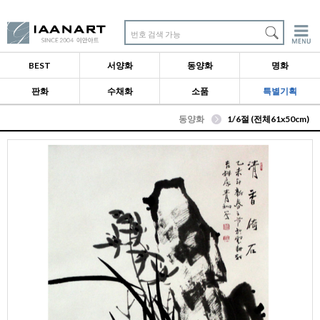
번호 검색 가능
BEST
서양화
동양화
명화
판화
수채화
소품
특별기획
동양화
1/6절 (전체61x50cm)