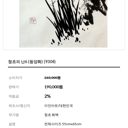
청초의 난6 (동양화) (9304)
소비자가
260,000원
190,000
원
판매가
2%
적립금
제조사/원산지
이안아트/대한민국
작가명
청초 화백
설명
전체사이즈 55cmx65cm