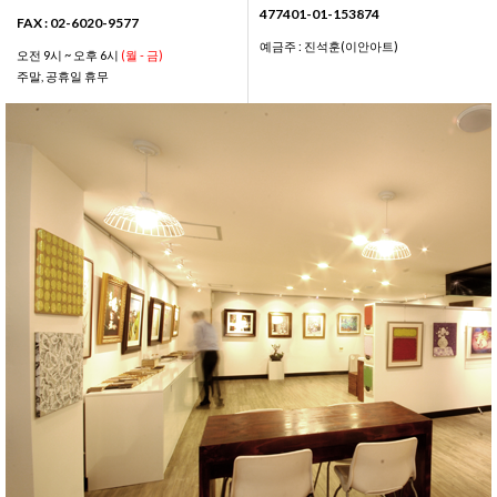
477401-01-153874
FAX : 02-6020-9577
예금주 : 진석훈(이안아트)
오전 9시 ~ 오후 6시
(월 - 금)
주말, 공휴일 휴무