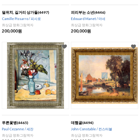
덜위치, 길거리 상가들(4497)
피리부는 소년(4446)
Camille Pissarro / 피사로
Edouard Manet / 마네
최상급 명화그림액자
최상급 명화그림액자
200,000원
200,000원
푸른꽃병(4465)
데햄골(4494)
Paul Cezanne / 세잔
John Constable / 컨스터블
최상급 명화그림액자
최상급 명화그림액자