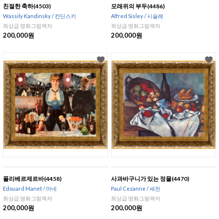
친절한 축하(4503)
모래위의 부두(4486)
Wassily Kandinsky / 칸딘스키
Alfred Sisley / 시슬레
최상급 명화그림액자
최상급 명화그림액자
200,000원
200,000원
폴리베르제르바(4458)
사과바구니가 있는 정물(4470)
Edouard Manet / 마네
Paul Cezanne / 세잔
최상급 명화그림액자
최상급 명화그림액자
200,000원
200,000원