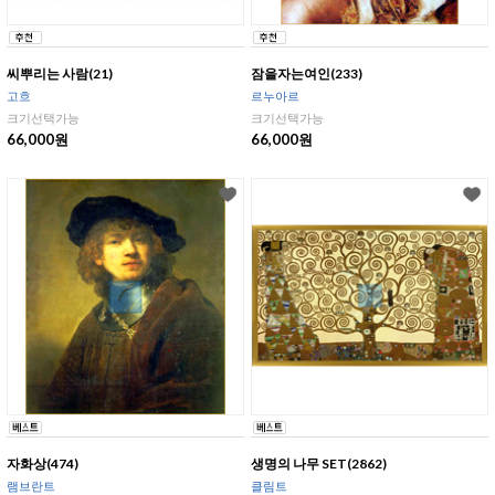
씨뿌리는 사람(21)
잠을자는여인(233)
고흐
르누아르
크기선택가능
크기선택가능
66,000원
66,000원
자화상(474)
생명의 나무 SET(2862)
램브란트
클림트