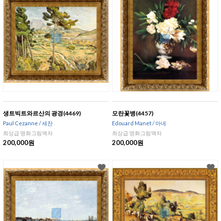
생트빅트와르산의 광경(4469)
모란꽃병(4457)
Paul Cezanne / 세잔
Edouard Manet / 마네
최상급 명화그림액자
최상급 명화그림액자
200,000원
200,000원