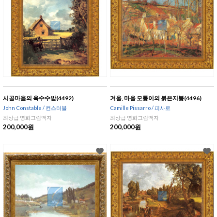
시골마을의 옥수수밭(4492)
겨울, 마을 모퉁이의 붉은지붕(4496)
John Constable / 컨스터블
Camille Pissarro / 피사로
최상급 명화그림액자
최상급 명화그림액자
200,000원
200,000원