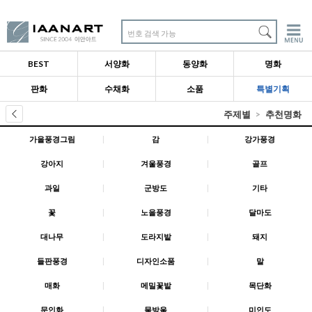
번호 검색 가능
BEST
서양화
동양화
명화
판화
수채화
소품
특별기획
주제별
추천명화
가을풍경그림
|
감
|
강가풍경
강아지
|
겨울풍경
|
골프
과일
|
군방도
|
기타
꽃
|
노을풍경
|
달마도
대나무
|
도라지밭
|
돼지
들판풍경
|
디자인소품
|
말
매화
|
메밀꽃밭
|
목단화
문인화
|
물방울
|
미인도