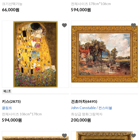
크기선택가능
전체사이즈 178cm*106cm
66,000원
594,000원
키스(2875)
건초마차(4495)
클림트
John Constable / 컨스터블
전체사이즈 106cm*178cm
최상급 명화그림액자
594,000원
200,000원