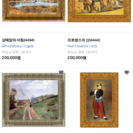
상떼맘의 아침(4484)
프로방스의 산(4464)
Alfred Sisley / 시슬레
Paul Cezanne / 세잔
최상급 명화그림액자
최상급 명화그림액자
200,000원
200,000원