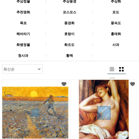
추상정물
|
추상풍경
|
추상화
추천명화
|
코스모스
|
포도
폭포
|
풍경화
|
풍속도
해바라기
|
호랑이
|
홍매화
화병정물
|
화조도
|
사과
청사과
|
황맥
|