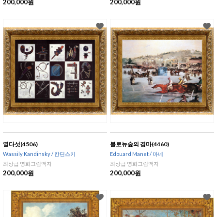
200,000원
200,000원
열다섯(4506)
불로뉴숲의 경마(4460)
Wassily Kandinsky / 칸딘스키
Edouard Manet / 마네
최상급 명화그림액자
최상급 명화그림액자
200,000원
200,000원