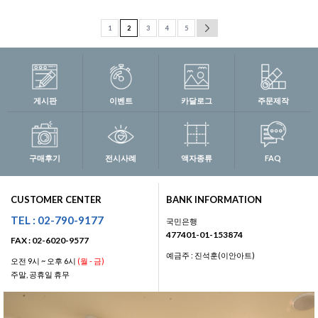
1
2
3
4
5
게시판
이벤트
카달로그
주문제작
구매후기
전시사례
액자종류
FAQ
CUSTOMER CENTER
BANK INFORMATION
TEL : 02-790-9177
국민은행
477401-01-153874
FAX : 02-6020-9577
예금주 : 진석훈(이안아트)
오전 9시 ~ 오후 6시
(월 - 금)
주말, 공휴일 휴무