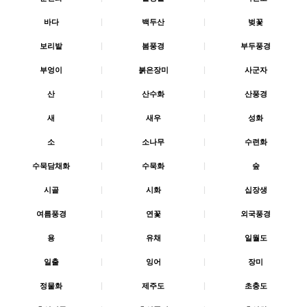
바다
|
백두산
|
벚꽃
보리밭
|
봄풍경
|
부두풍경
부엉이
|
붉은장미
|
사군자
산
|
산수화
|
산풍경
새
|
새우
|
성화
소
|
소나무
|
수련화
수묵담채화
|
수묵화
|
숲
시골
|
시화
|
십장생
여름풍경
|
연꽃
|
외국풍경
용
|
유채
|
일월도
일출
|
잉어
|
장미
정물화
|
제주도
|
초충도