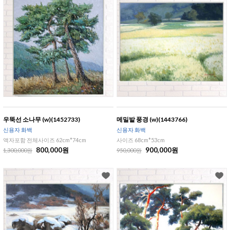
우뚝선 소나무 (w)(1452733)
메밀밭 풍경 (w)(1443766)
신용자 화백
신용자 화백
액자포함 전체사이즈 62cm*74cm
사이즈 68cm*53cm
800,000원
900,000원
1,300,000원
950,000원