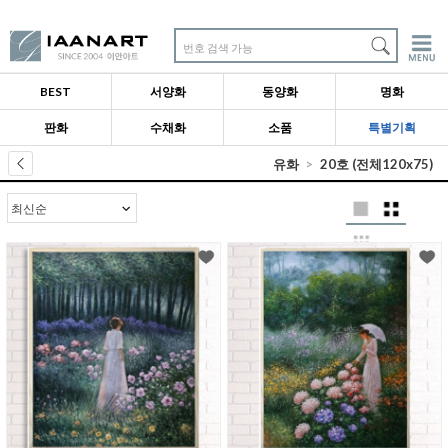
번호 검색 가능
BEST
서양화
동양화
명화
판화
수채화
소품
특별기획
유화
20호 (전체120x75)