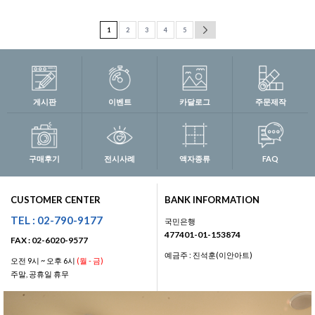
1
2
3
4
5
게시판
이벤트
카달로그
주문제작
구매후기
전시사례
액자종류
FAQ
CUSTOMER CENTER
BANK INFORMATION
TEL : 02-790-9177
국민은행
477401-01-153874
FAX : 02-6020-9577
예금주 : 진석훈(이안아트)
오전 9시 ~ 오후 6시
(월 - 금)
주말, 공휴일 휴무